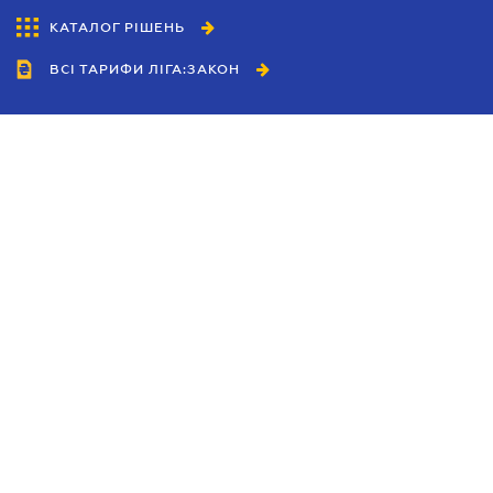
КАТАЛОГ РІШЕНЬ
ВСІ ТАРИФИ ЛІГА:ЗАКОН
Співробітництво
Агенти
Дилери
Політика конфіденційності
Умови використання сайту
Реклама
Блог
Новини компанії
Керівництва
Каталоги компаній
Теми в центрі уваги