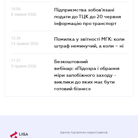
14.06
Підприємства зобов'язані
8 червня 2026
подати до ТЦК до 20 червня
інформацію про транспорт
12.36
Помилка у звітності МГК: коли
13 травня 2026
штраф неминучий, а коли – ні
17.37
Безкоштовний
5 травня 2026
вебінар: «Підозра і обрання
міри запобіжного заходу -
виклики до яких має бути
готовий бізнес»
Центр підтримки користувачів