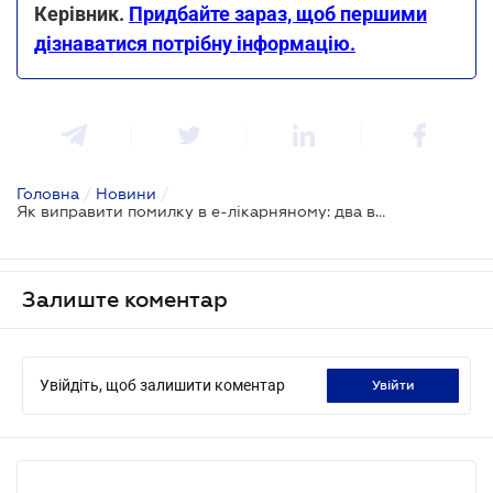
Керівник.
Придбайте зараз, щоб першими
дізнаватися потрібну інформацію.
Головна
/
Новини
/
Як виправити помилку в е-лікарняному: два варіанти
Залиште коментар
Увійдіть, щоб залишити коментар
увійти