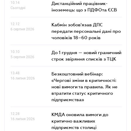
10.14
Дистанційний працівник-
Сьогодні
іноземець: що з ПДФОта ЄСВ
12.12
Кабмін зобов'язав ДПС
6 серпня 2026
передати персональні дані про
чоловіків 18–60 років
10.10
До 1 грудня — новий граничний
5 серпня 2026
строк звіряння списків з ТЦК
13.48
Безкоштовний вебінар:
16 липня 2026
«Чергові зміни в критичності:
нові вимоги та правила. Як не
втратити статус критичного
підприємства»
12.28
КМДА оновила вимоги до
16 липня 2026
критично важливих
підприємств столиці