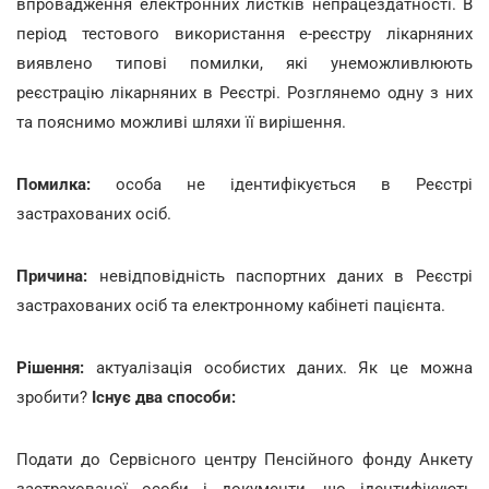
впровадження електронних листків непрацездатності. В
період тестового використання е-реєстру лікарняних
виявлено типові помилки, які унеможливлюють
реєстрацію лікарняних в Реєстрі. Розглянемо одну з них
та пояснимо можливі шляхи її вирішення.
Помилка:
особа не ідентифікується в Реєстрі
застрахованих осіб.
Причина:
невідповідність паспортних даних в Реєстрі
застрахованих осіб та електронному кабінеті пацієнта.
Рішення:
актуалізація особистих даних. Як це можна
зробити?
Існує два способи:
Подати до Сервісного центру Пенсійного фонду Анкету
застрахованої особи і документи, що ідентифікують