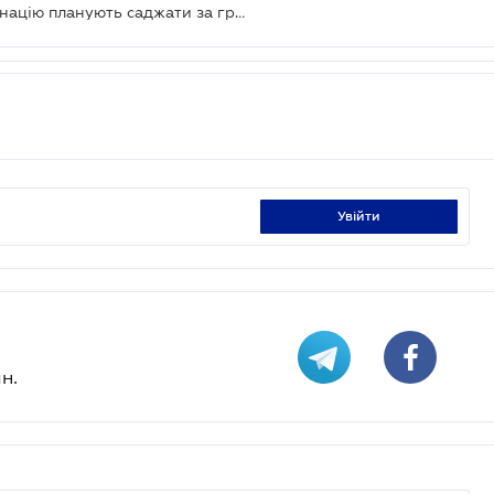
За підробку документів про вакцинацію планують саджати за грати
увійти
н.