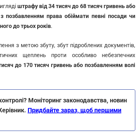
вигляді
штрафу від 34 тисяч до 68 тисяч гривень або
 з позбавленням права обіймати певні посади чи
ного до трьох років
.
лення з метою збуту, збут підроблених документів,
ктичних щеплень проти особливо небезпечних
тисяч до 170 тисяч гривень або позбавленням волі
 контролі? Моніторинг законодавства, новин
 Керівник.
Придбайте зараз, щоб першими