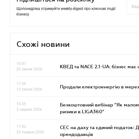
Щопонеділка отримуйте weekly-digest про ключові події
бізнесу
Схожі новини
10.01
КВЕД та NACE 2.1-UA: бізнес має 
22 липня 2026
17.09
Продали електроенергію в мере
13 липня 2026
10.55
Безкоштовний вебінар "Як малом
3 червня 2026
ризики в LIGA360"
17.03
СЕС на даху та єдиний податок: 
29 травня 2026
орендодавців