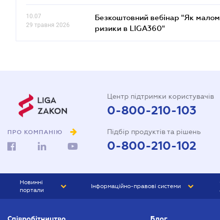
10.07
Безкоштовний вебінар "Як малом
29 травня 2026
ризики в LIGA360"
Центр підтримки користувачів
0-800-210-103
Підбір продуктів та рішень
ПРО КОМПАНІЮ
0-800-210-102
Новинні
Інформаційно-правові системи
портали
ЮРЛІГА
Право України
Співробітництво
Блог