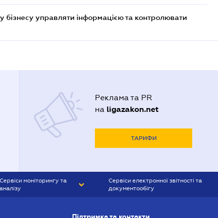
у бізнесу управляти інформацією та контролювати
Реклама та PR
ligazakon.net
на
ТАРИФИ
Сервіси моніторингу та
Сервіси електронної звітності та
аналізу
документообігу
CONTR AGENT
Liga:REPORT
Підтримка та контакти