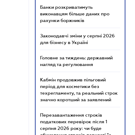
Банки розкриватимуть
виконавцям більше даних про
рахунки боржників
Законодавчі зміни у серпні 2026
для бізнесу в Україні
Головне за тиждень: державний
нагляд та регулювання
Кабмін продовжив пільговий
період для косметики без
техрегламенту, та реальний строк
значно коротший за заявлений
Перезавантаження строків
податкових перевірок після 1
серпня 2026 року: чи буде
обчислення строків давності "з