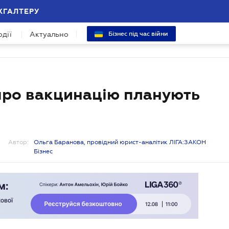
ХГАЛТЕРУ
одії
Актуально
Бізнес під час війни
 про вакцинацію планують
Автор:
Ольга Баранова, провідний юрист-аналітик ЛІГА:ЗАКОН
Бізнес