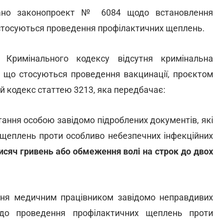
вано законопроект № 6084 щодо встановлення
о стосуються проведення профілактичних щеплень.
Кримінального кодексу відсутня кримінальна
в, що стосуються проведення вакцинації, проєктом
 кодекс статтею 3213, яка передбачає:
тання особою завідомо підроблених документів, які
щеплень проти особливо небезпечних інфекційних
тисяч гривень або обмеження волі на строк до двох
ення медичним працівником завідомо неправдивих
одо проведення профілактичних щеплень проти