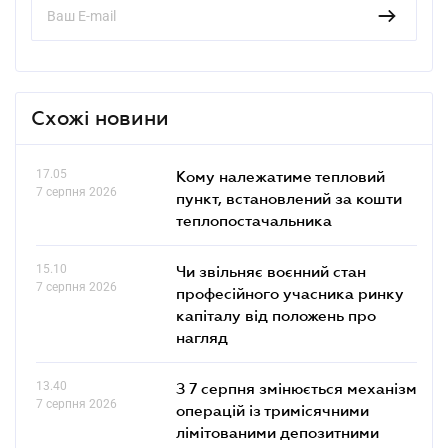
Схожі новини
17.05
Кому належатиме тепловий
7 серпня 2026
пункт, встановлений за кошти
теплопостачальника
15.10
Чи звільняє воєнний стан
7 серпня 2026
професійного учасника ринку
капіталу від положень про
нагляд
13.40
З 7 серпня змінюється механізм
7 серпня 2026
операцій із тримісячними
лімітованими депозитними