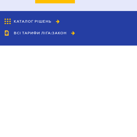
КАТАЛОГ РІШЕНЬ
ВСІ ТАРИФИ ЛІГА:ЗАКОН
Співробітництво
Агенти
Дилери
Політика конфіденційності
Умови використання сайту
Реклама
Блог
Новини компанії
Керівництва
Каталоги компаній