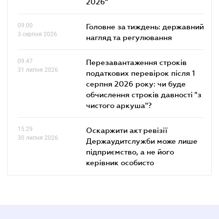
2026"
09.00
Головне за тиждень: державний
3 серпня 2026
нагляд та регулювання
09.47
Перезавантаження строків
31 липня 2026
податкових перевірок після 1
серпня 2026 року: чи буде
обчислення строків давності "з
чистого аркуша"?
15.29
Оскаржити акт ревізії
30 липня 2026
Держаудитслужби може лише
підприємство, а не його
керівник особисто