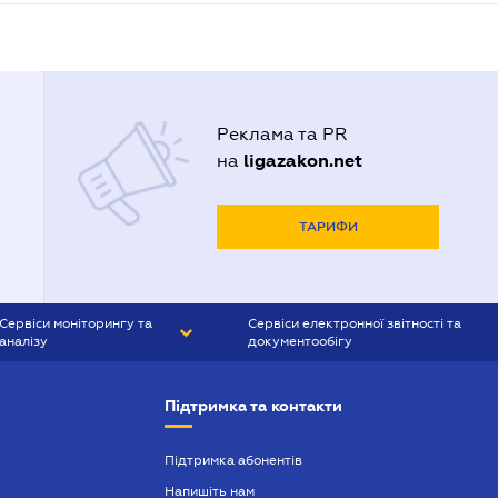
Реклама та PR
ligazakon.net
на
ТАРИФИ
Сервіси моніторингу та
Сервіси електронної звітності та
аналізу
документообігу
CONTR AGENT
Liga:REPORT
Підтримка та контакти
SMS-МАЯК
VERDICTUM
Підтримка абонентів
Напишіть нам
SEMANTRUM