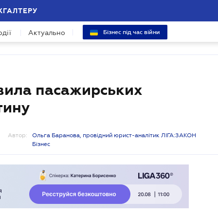
ХГАЛТЕРУ
одії
Актуально
Бізнес під час війни
авила пасажирських
тину
Автор:
Ольга Баранова, провідний юрист-аналітик ЛІГА:ЗАКОН
Бізнес