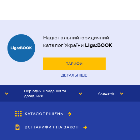
Національний юридичний
Liga:BOOK
каталог України
ТАРИФИ
ДЕТАЛЬНІШЕ
Періодичні видання та
Академія
довідники
ЮРИСТ&ЗАКОН
АКАДЕМІЯ ЛІГА:ЗАКОН
КАТАЛОГ РІШЕНЬ
БУХГАЛТЕР&ЗАКОН
ВСІ ТАРИФИ ЛІГА:ЗАКОН
ВІСНИК МСФЗ
ІНТЕРБУХ