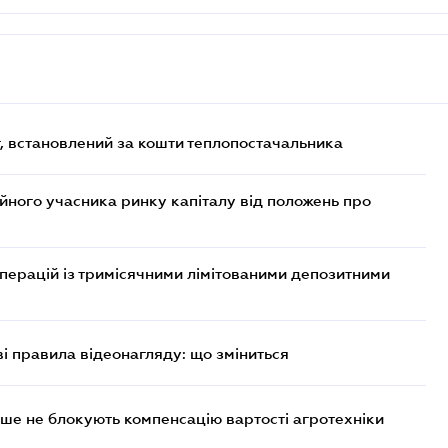
, встановлений за кошти теплопостачальника
ійного учасника ринку капіталу від положень про
операцій із тримісячними лімітованими депозитними
ві правила відеонагляду: що зміниться
ше не блокують компенсацію вартості агротехніки