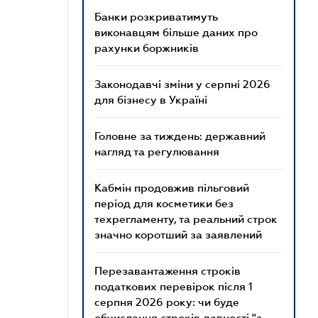
Банки розкриватимуть
виконавцям більше даних про
рахунки боржників
Законодавчі зміни у серпні 2026
для бізнесу в Україні
Головне за тиждень: державний
нагляд та регулювання
Кабмін продовжив пільговий
період для косметики без
техрегламенту, та реальний строк
значно коротший за заявлений
Перезавантаження строків
податкових перевірок після 1
серпня 2026 року: чи буде
обчислення строків давності "з