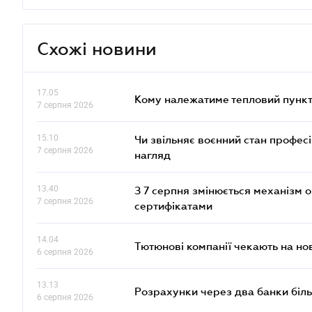
Схожі новини
17.05
Кому належатиме тепловий пункт
7 серпня 2026
15.10
Чи звільняє воєнний стан профес
7 серпня 2026
нагляд
13.40
З 7 серпня змінюється механізм 
7 серпня 2026
сертифікатами
14.04
Тютюнові компанії чекають на но
6 серпня 2026
13.13
Розрахунки через два банки біль
6 серпня 2026