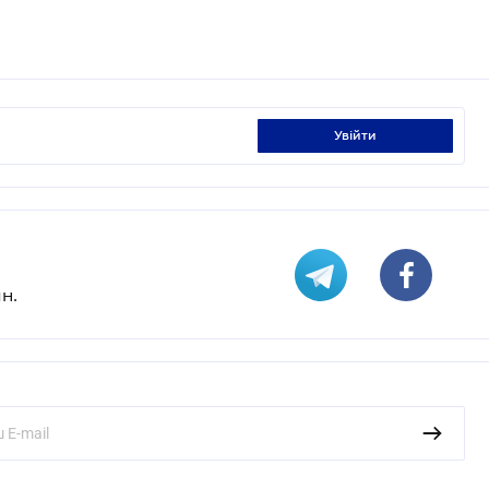
увійти
н.