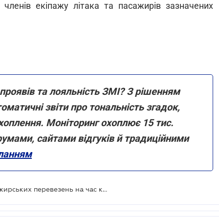
в, членів екіпажу літака та пасажирів зазначених
апроявів та лояльність ЗМІ? З рішенням
оматичні звіти про тональність згадок,
хоплення. Моніторинг охоплює 15 тис.
умами, сайтами відгуків й традиційними
иланням
Уряд затвердив нові правила пасажирських перевезень на час карантину