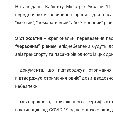
На засіданні Кабінету Міністрів України 
передбачають посилення правил для пасаж
“жовтий”, “помаранчевий” або “червоний” рів
З 21 жовтня
міжрегіональні перевезення па
“червоним” рівнем
епіднебезпеки будуть до
авіатранспорту та пасажирів одного із цих до
- документа, що підтверджує отримання
підтверджує отримання однієї дози дводозної
небезпеки;
- міжнародного, внутрішнього сертифікат
вакцинацію від COVID-19 однією дозою однод