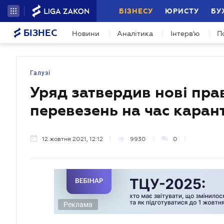
БІЗНЕСУ
ЮРИСТУ
БУ
БІЗНЕС
Новини
Аналітика
Інтерв'ю
П
Галузі
Уряд затвердив нові пр
перевезень на час каран
12 жовтня 2021, 12:12
9930
0
Реклама