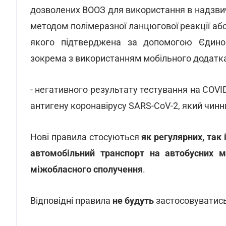
дозволених ВООЗ для використання в надзвич
методом полімеразної ланцюгової реакції або
якого підтверджена за допомогою Єдиног
зокрема з використанням мобільного додатка 
- негативного результату тестування на COV
антигену коронавірусу SARS-CoV-2, який чинн
Нові правила стосуються
як регулярних, так
автомобільний транспорт на автобусних м
міжобласного сполучення
.
Відповідні правила
не будуть
застосовуватись