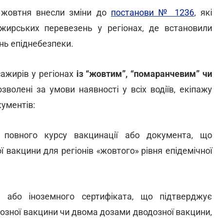
11 жовтня внесли зміни до
постанови № 1236
, які
ирських перевезень у регіонах, де встановили
ень епіднебезпеки.
сажирів у регіонах
із “жовтим”, “помаранчевим” чи
зволені за умови наявності у всіх водіїв, екіпажу
кументів:
 повного курсу вакцинації або документа, що
 вакцини для регіонів «жовтого» рівня епідемічної
а або іноземного сертифіката, що підтверджує
озної вакцини чи двома дозами дводозної вакцини,