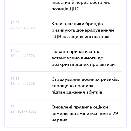
інвестицій через обстріли:
позиція ДПС
12.26
Коли власники брендів
27 липня 2026
ризикують донарахуванням
ПДВ на ліцензійні платежі
14.00
Новації приватизації:
13 липня 2026
встановлено вимоги до
розкриття даних про активи
11.11
Страхування воєнних ризиків:
13 липня 2026
спрощено правила
підтвердження збитків
11.33
Оновлені правила оцінки
29 червня 2026
земель: що зміниться вже з 29
червня