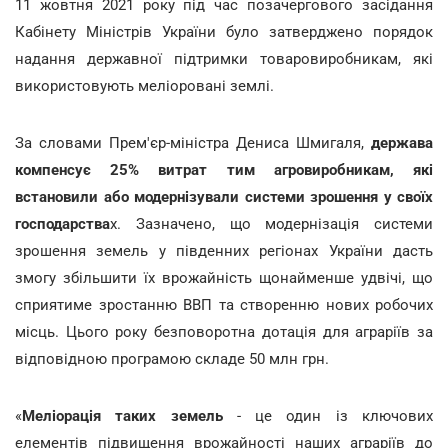
11 жовтня 2021 року під час позачергового засідання
Кабінету Міністрів України було затверджено порядок
надання державної підтримки товаровиробникам, які
використовують меліоровані землі.
За словами Прем'єр-міністра Дениса Шмигаля,
держава
компенсує 25% витрат тим агровиробникам, які
встановили або модернізували системи зрошення у своїх
господарства
х. Зазначено, що модернізація системи
зрошення земель у південних регіонах України дасть
змогу збільшити їх врожайність щонайменше удвічі, що
сприятиме зростанню ВВП та створенню нових робочих
місць. Цього року безповоротна дотація для аграріїв за
відповідною програмою складе 50 млн грн.
«
Меліорація таких земель
- це один із ключових
елементів підвищення врожайності наших аграріїв до