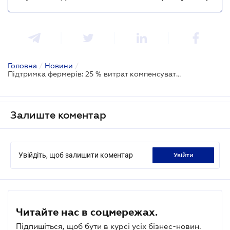
Головна
/
Новини
/
Підтримка фермерів: 25 % витрат компенсуватиметься тим, хто використовує меліоровані землі
Залиште коментар
Увійдіть, щоб залишити коментар
увійти
Читайте нас в соцмережах.
Підпишіться, щоб бути в курсі усіх бізнес-новин.