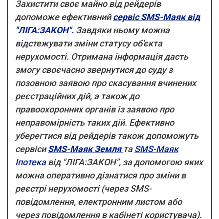
Захистити своє майно від рейдерів
допоможе ефективний
сервіс SMS-Маяк від
"ЛІГА:ЗАКОН".
Завдяки ньому можна
відстежувати зміни статусу об'єкта
нерухомості. Отримана інформація дасть
змогу своєчасно звернутися до суду з
позовною заявою про скасування вчинених
реєстраційних дій, а також до
правоохоронних органів із заявою про
неправомірність таких дій. Ефективно
уберегтися від рейдерів також допоможуть
сервіси
SMS-Маяк Земля
та
SMS-Маяк
Іпотека
від "ЛІГА:ЗАКОН", за допомогою яких
можна оперативно дізнатися про зміни в
реєстрі нерухомості (через SMS-
повідомлення, електронним листом або
через повідомлення в кабінеті користувача).