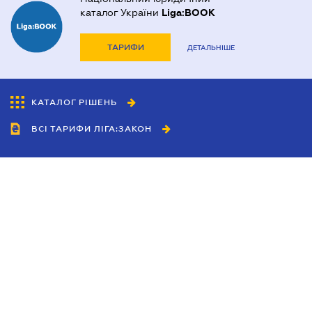
каталог України
Liga:BOOK
ТАРИФИ
ДЕТАЛЬНІШЕ
КАТАЛОГ РІШЕНЬ
ВСІ ТАРИФИ ЛІГА:ЗАКОН
Співробітництво
Агенти
Дилери
Політика конфіденційності
Умови використання сайту
Реклама
Блог