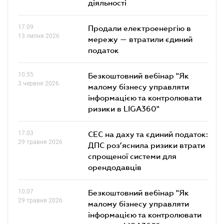
діяльності
17.09
Продали електроенергію в
13 липня 2026
мережу — втратили єдиний
податок
10.55
Безкоштовний вебінар "Як
3 червня 2026
малому бізнесу управляти
інформацією та контролювати
ризики в LIGA360"
17.03
СЕС на даху та єдиний податок:
29 травня 2026
ДПС роз’яснила ризики втрати
спрощеної системи для
орендодавців
10.07
Безкоштовний вебінар "Як
29 травня 2026
малому бізнесу управляти
інформацією та контролювати