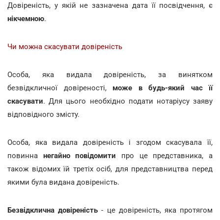
Довіреність, у якій не зазначена дата її посвідчення, є
нікчемною
.
Чи можна скасувати довіреність
Особа, яка видала довіреність, за винятком
безвідкличної довіреності,
може в будь-який час її
скасувати
. Для цього необхідно подати нотаріусу заяву
відповідного змісту.
Особа, яка видала довіреність і згодом скасувала її,
повинна
негайно повідомити
про це представника, а
також відомих їй третіх осіб, для представництва перед
якими була видана довіреність.
Безвідклична довіреність
- це довіреність, яка протягом