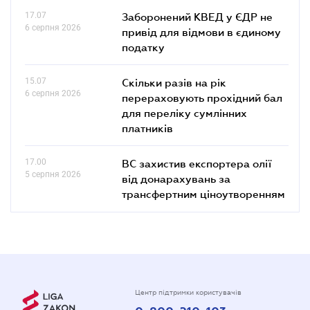
17.07
Заборонений КВЕД у ЄДР не
6 серпня 2026
привід для відмови в єдиному
податку
15.07
Скільки разів на рік
6 серпня 2026
перераховують прохідний бал
для переліку сумлінних
платників
17.00
ВС захистив експортера олії
5 серпня 2026
від донарахувань за
трансфертним ціноутворенням
Центр підтримки користувачів