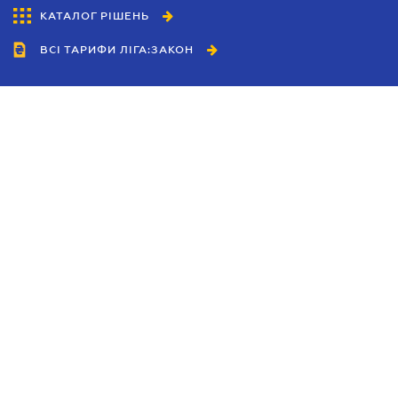
КАТАЛОГ РІШЕНЬ
ВСІ ТАРИФИ ЛІГА:ЗАКОН
Співробітництво
Агенти
Дилери
Політика конфіденційності
Умови використання сайту
Реклама
Блог
Новини компанії
Керівництва
Каталоги компаній
Теми в центрі уваги