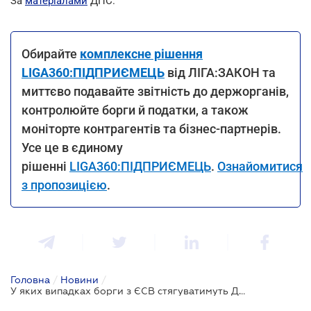
За
матеріалами
ДПС.
Обирайте
комплексне рішення
LIGA360:ПІДПРИЄМЕЦЬ
від ЛІГА:ЗАКОН та
миттєво подавайте звітність до держорганів,
контролюйте борги й податки, а також
моніторте контрагентів та бізнес-партнерів.
Усе це в єдиному
рішенні
LIGA360:ПІДПРИЄМЕЦЬ
.
Ознайомитися
з пропозицією
.
Головна
/
Новини
/
У яких випадках борги з ЄСВ стягуватимуть Держвиконавці