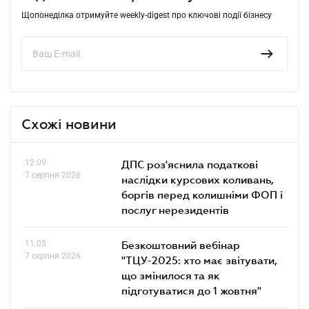
Щопонеділка отримуйте weekly-digest про ключові події бізнесу
Схожі новини
12.09
ДПС роз'яснила податкові
7 серпня 2026
наслідки курсових коливань,
боргів перед колишніми ФОП і
послуг нерезидентів
11.05
Безкоштовний вебінар
7 серпня 2026
"ТЦУ-2025: хто має звітувати,
що змінилося та як
підготуватися до 1 жовтня"