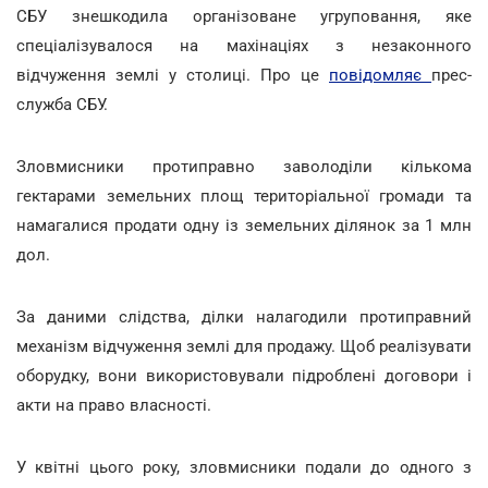
СБУ знешкодила організоване угруповання, яке
спеціалізувалося на махінаціях з незаконного
відчуження землі у столиці. Про це
повідомляє
прес-
служба СБУ.
Зловмисники протиправно заволоділи кількома
гектарами земельних площ територіальної громади та
намагалися продати одну із земельних ділянок за 1 млн
дол.
За даними слідства, ділки налагодили протиправний
механізм відчуження землі для продажу. Щоб реалізувати
оборудку, вони використовували підроблені договори і
акти на право власності.
У квітні цього року, зловмисники подали до одного з