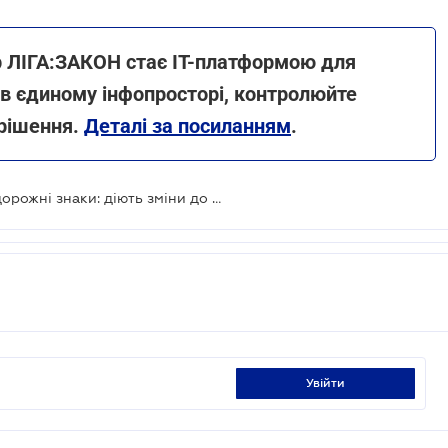
ер ЛІГА:ЗАКОН стає IT-платформою для
 в єдиному інфопросторі, контролюйте
 рішення.
Деталі за посиланням
.
В Україні почнуть з'являтися нові дорожні знаки: діють зміни до ПДР
увійти