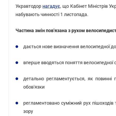
Укравтодор
нагадує
, що Кабінет Міністрів У
набувають чинності 1 листопада.
Частина змін пов'язана з рухом велосипедисті
дається нове визначення велосипедної д
вперше вводяться поняття велосипедної с
детально регламентується, як повинні 
обов'язки
регламентовано суміжний рух пішоходів 
зору