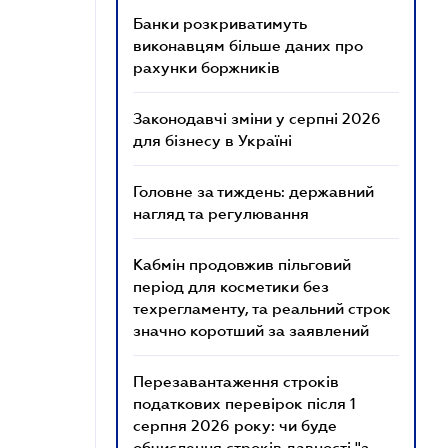
Банки розкриватимуть
виконавцям більше даних про
рахунки боржників
Законодавчі зміни у серпні 2026
для бізнесу в Україні
Головне за тиждень: державний
нагляд та регулювання
Кабмін продовжив пільговий
період для косметики без
техрегламенту, та реальний строк
значно коротший за заявлений
Перезавантаження строків
податкових перевірок після 1
серпня 2026 року: чи буде
обчислення строків давності "з