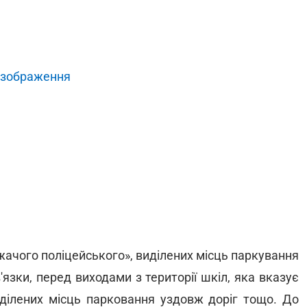
 зображення
жачого поліцейського», виділених місць паркування
'язки, перед виходами з території шкіл, яка вказує
иділених місць парковання уздовж доріг тощо. До