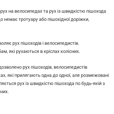
рух на велосипедах та рух із швидкістю пішохода
що немає тротуару або пішохідної доріжки,
воляє рух пішоходів і велосипедистів.
м, які рухаються в кріслах колісних.
дозволено рух пішоходів, велосипедистів
ках, які прилягають одна до одної, але розмежовані
яється рух із швидкістю пішохода по будь-якій з
сних.