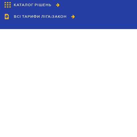
КАТАЛОГ РІШЕНЬ
ВСІ ТАРИФИ ЛІГА:ЗАКОН
Співробітництво
Агенти
Дилери
Політика конфіденційності
Умови використання сайту
Реклама
Блог
Новини компанії
Керівництва
Каталоги компаній
Теми в центрі уваги