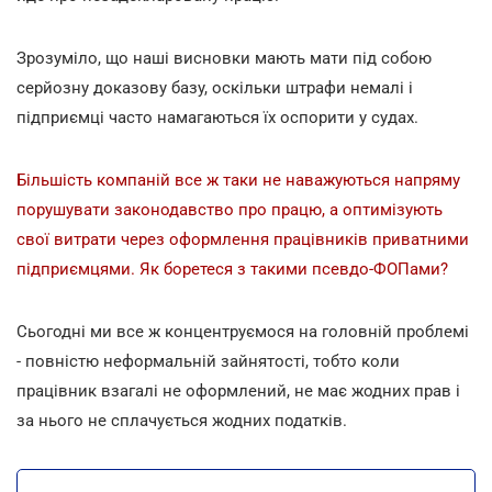
Зрозуміло, що наші висновки мають мати під собою
серйозну доказову базу, оскільки штрафи немалі і
підприємці часто намагаються їх оспорити у судах.
Більшість компаній все ж таки не наважуються напряму
порушувати законодавство про працю, а оптимізують
свої витрати через оформлення працівників приватними
підприємцями. Як боретеся з такими псевдо-ФОПами?
Сьогодні ми все ж концентруємося на головній проблемі
- повністю неформальній зайнятості, тобто коли
працівник взагалі не оформлений, не має жодних прав і
за нього не сплачується жодних податків.