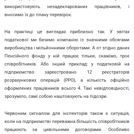
використовують незадекларованих працівників, і
вносимо їх до плану перевірок.
На практиці це виглядає приблизно так. У звітах
податкової ми бачимо компанію із значними обсягами
виробництва і мільйонними оборотами. А от згідно даних
Пенсійного фонду у ній працює тільки, скажімо, троє
співробітників. Або інший приклад: у податковій на
підприємство зареєстровано 12 реєстраторів
розрахункових операцій (РРО), а кількість офіційно
оформлених працівників всього 4. Такі невідповідності,
зрозуміло, самі собою наштовхують на підозри.
Червоним сигналом для інспекторів також є ситуація,
коли на підприємстві переважна більшість співробітників
працюють за цивільними договорами. Особливо