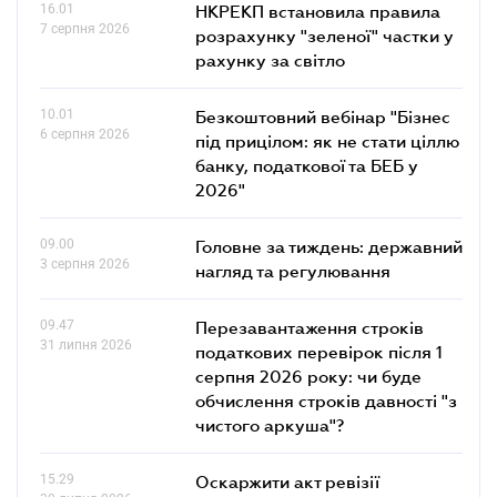
16.01
НКРЕКП встановила правила
7 серпня 2026
розрахунку "зеленої" частки у
рахунку за світло
10.01
Безкоштовний вебінар "Бізнес
6 серпня 2026
під прицілом: як не стати ціллю
банку, податкової та БЕБ у
2026"
09.00
Головне за тиждень: державний
3 серпня 2026
нагляд та регулювання
09.47
Перезавантаження строків
31 липня 2026
податкових перевірок після 1
серпня 2026 року: чи буде
обчислення строків давності "з
чистого аркуша"?
15.29
Оскаржити акт ревізії