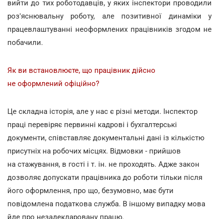
вийти до тих роботодавців, у яких інспектори проводили
роз'яснювальну роботу, але позитивної динаміки у
працевлаштуванні неоформлених працівників згодом не
побачили.
Як ви встановлюєте, що працівник дійсно
не оформлений офіційно?
Це складна історія, але у нас є різні методи. Інспектор
праці перевіряє первинні кадрові і бухгалтерські
документи, співставляє документальні дані із кількістю
присутніх на робочих місцях. Відмовки - прийшов
на стажування, в гості і т. ін. не проходять. Адже закон
дозволяє допускати працівника до роботи тільки після
його оформлення, про що, безумовно, має бути
повідомлена податкова служба. В іншому випадку мова
йде про незадекларовану працю.