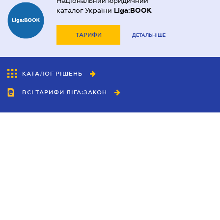
Національний юридичний
каталог України
Liga:BOOK
ТАРИФИ
ДЕТАЛЬНІШЕ
КАТАЛОГ РІШЕНЬ
ВСІ ТАРИФИ ЛІГА:ЗАКОН
Співробітництво
Агенти
Дилери
Політика конфіденційності
Умови використання сайту
Реклама
Блог