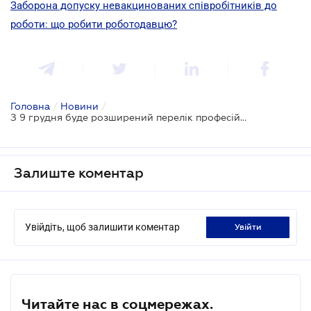
Заборона допуску невакцинованих співробітників до
роботи: що робити роботодавцю?
Головна
/
Новини
/
З 9 грудня буде розширений перелік професій, для яких щеплення від COVID-19 є обов'язковим
Залиште коментар
Увійдіть, щоб залишити коментар
увійти
Читайте нас в соцмережах.