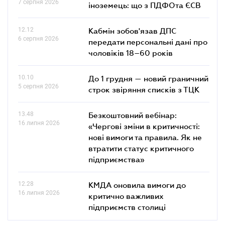
7 серпня 2026
іноземець: що з ПДФОта ЄСВ
12.12
Кабмін зобов'язав ДПС
6 серпня 2026
передати персональні дані про
чоловіків 18–60 років
10.10
До 1 грудня — новий граничний
5 серпня 2026
строк звіряння списків з ТЦК
13.48
Безкоштовний вебінар:
16 липня 2026
«Чергові зміни в критичності:
нові вимоги та правила. Як не
втратити статус критичного
підприємства»
12.28
КМДА оновила вимоги до
16 липня 2026
критично важливих
підприємств столиці