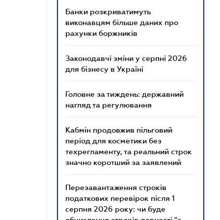
Банки розкриватимуть
виконавцям більше даних про
рахунки боржників
Законодавчі зміни у серпні 2026
для бізнесу в Україні
Головне за тиждень: державний
нагляд та регулювання
Кабмін продовжив пільговий
період для косметики без
техрегламенту, та реальний строк
значно коротший за заявлений
Перезавантаження строків
податкових перевірок після 1
серпня 2026 року: чи буде
обчислення строків давності "з