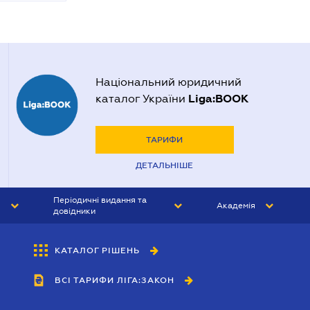
Національний юридичний
Liga:BOOK
каталог України
ТАРИФИ
ДЕТАЛЬНІШЕ
Періодичні видання та
Академія
довідники
ЮРИСТ&ЗАКОН
АКАДЕМІЯ ЛІГА:ЗАКОН
КАТАЛОГ РІШЕНЬ
БУХГАЛТЕР&ЗАКОН
ВСІ ТАРИФИ ЛІГА:ЗАКОН
ВІСНИК МСФЗ
ІНТЕРБУХ