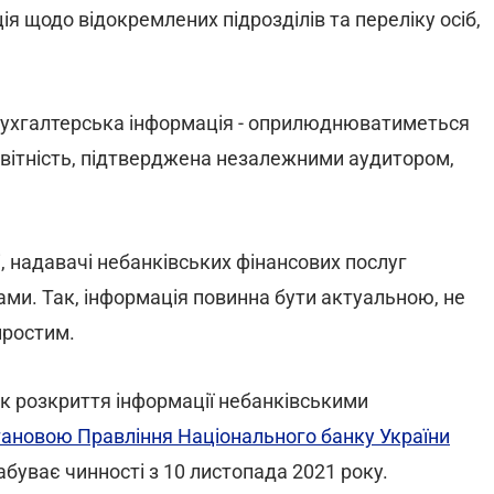
ія щодо відокремлених підрозділів та переліку осіб,
бухгалтерська інформація - оприлюднюватиметься
звітність, підтверджена незалежними аудитором,
 надавачі небанківських фінансових послуг
ми. Так, інформація повинна бути актуальною, не
 простим.
к розкриття інформації небанківськими
тановою Правління Національного банку України
абуває чинності з 10 листопада 2021 року.