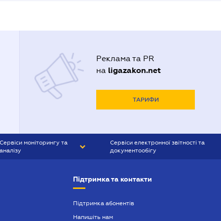
Реклама та PR
ligazakon.net
на
ТАРИФИ
Сервіси моніторингу та
Сервіси електронної звітності та
аналізу
документообігу
CONTR AGENT
Liga:REPORT
Підтримка та контакти
SMS-МАЯК
VERDICTUM
Підтримка абонентів
Напишіть нам
SEMANTRUM