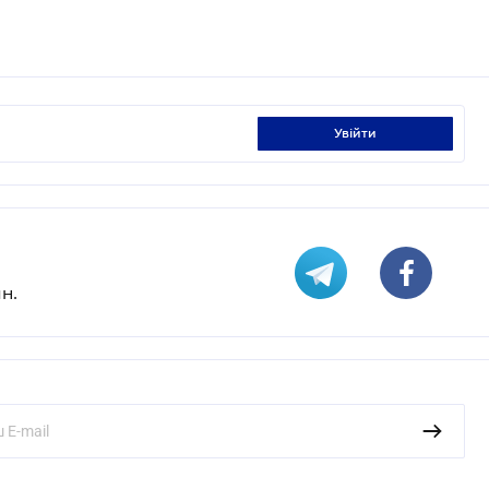
увійти
н.