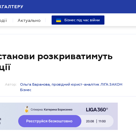
ХГАЛТЕРУ
одії
Актуально
Бізнес під час війни
установи розкриватимуть
ції
Автор:
Ольга Баранова, провідний юрист-аналітик ЛІГА:ЗАКОН
Бізнес