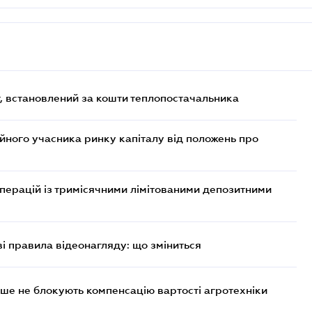
, встановлений за кошти теплопостачальника
ійного учасника ринку капіталу від положень про
операцій із тримісячними лімітованими депозитними
ві правила відеонагляду: що зміниться
ше не блокують компенсацію вартості агротехніки