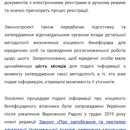
документів з електронними реєстрами в ручному режимі
та значно прискорить процес реєстрації.
Законопроект також передбачає підготовку та
затвердження відповідальним органом влади детальної
методології визначення кінцевого бенефіціара для
юридичних осіб та проведення роз'яснювальної роботи
щодо цього. Запропоновано, щоб юридичні особи мали
щонайменше
шість місяців
для подачі інформації з
моменту затвердження такої методології, а ті, хто вже
подав інформацію, отримали можливість її уточнити.
Оновлені процедури подачі інформації про кінцевого
бенефіціарного власника були запроваджені Україною
після ухвалення Верховною Радою у грудні 2019 року
нової редакції
Закону «Про запобігання та протидію
легалізації (відмиванню) доходів, одержаних злочинним