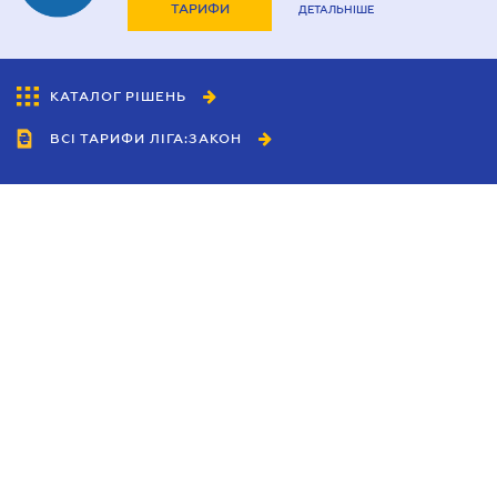
ТАРИФИ
ДЕТАЛЬНІШЕ
КАТАЛОГ РІШЕНЬ
ВСІ ТАРИФИ ЛІГА:ЗАКОН
Співробітництво
Агенти
Дилери
Політика конфіденційності
Умови використання сайту
Реклама
Блог
Новини компанії
Керівництва