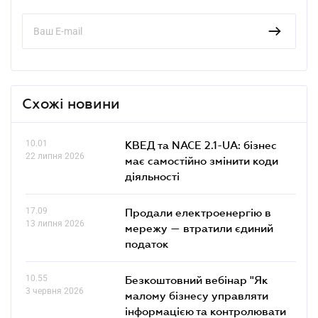
Схожі новини
10.01
КВЕД та NACE 2.1-UA: бізнес
22 липня 2026
має самостійно змінити коди
діяльності
17.09
Продали електроенергію в
13 липня 2026
мережу — втратили єдиний
податок
10.55
Безкоштовний вебінар "Як
3 червня 2026
малому бізнесу управляти
інформацією та контролювати