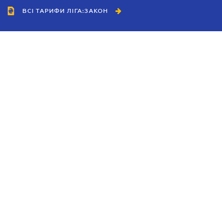
ВСІ ТАРИФИ ЛІГА:ЗАКОН
Співробітництво
Агенти
Дилери
Політика конфіденційності
Умови використання сайту
Реклама
Блог
Новини компанії
Керівництва
Каталоги компаній
Теми в центрі уваги
Підтримка та контакти