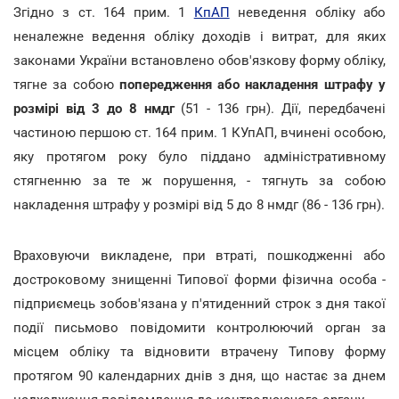
Згідно з ст. 164 прим. 1
КпАП
неведення обліку або
неналежне ведення обліку доходів і витрат, для яких
законами України встановлено обов'язкову форму обліку,
тягне за собою
попередження або накладення штрафу у
розмірі від 3 до 8 нмдг
(51 - 136 грн). Дії, передбачені
частиною першою ст. 164 прим. 1 КУпАП, вчинені особою,
яку протягом року було піддано адміністративному
стягненню за те ж порушення, - тягнуть за собою
накладення штрафу у розмірі від 5 до 8 нмдг (86 - 136 грн).
Враховуючи викладене, при втраті, пошкодженні або
достроковому знищенні Типової форми фізична особа -
підприємець зобов'язана у п'ятиденний строк з дня такої
події письмово повідомити контролюючий орган за
місцем обліку та відновити втрачену Типову форму
протягом 90 календарних днів з дня, що настає за днем