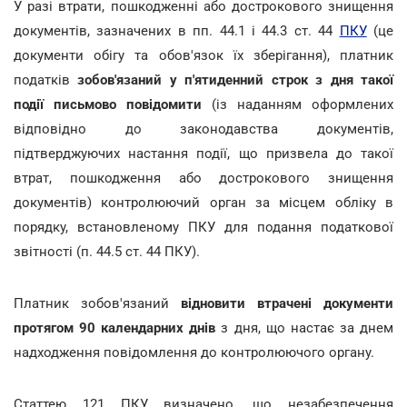
У разі втрати, пошкодженні або дострокового знищення
документів, зазначених в пп. 44.1 і 44.3 ст. 44
ПКУ
(це
документи обігу та обов'язок їх зберігання), платник
податків
зобов'язаний у п'ятиденний строк з дня такої
події письмово повідомити
(із наданням оформлених
відповідно до законодавства документів,
підтверджуючих настання події, що призвела до такої
втрат, пошкодження або дострокового знищення
документів) контролюючий орган за місцем обліку в
порядку, встановленому ПКУ для подання податкової
звітності (п. 44.5 ст. 44 ПКУ).
Платник зобов'язаний
відновити втрачені документи
протягом 90 календарних днів
з дня, що настає за днем
надходження повідомлення до контролюючого органу.
Статтею 121 ПКУ визначено, що незабезпечення