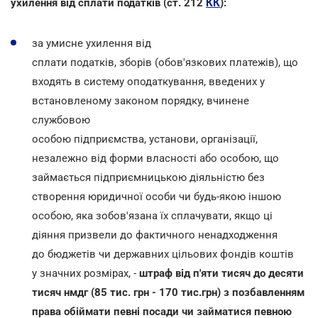
ухилення від сплати податків (ст. 212
КК
):
за умисне ухилення від
сплати податків, зборів (обов'язкових платежів), що
входять в систему оподаткування, введених у
встановленому законом порядку, вчинене
службовою
особою підприємства, установи, організації,
незалежно від форми власності або особою, що
займається підприємницькою діяльністю без
створення юридичної особи чи будь-якою іншою
особою, яка зобов'язана їх сплачувати, якщо ці
діяння призвели до фактичного ненадходження
до бюджетів чи державних цільових фондів коштів
у значних розмірах, -
штраф від п'яти тисяч до десяти
тисяч нмдг (85 тис. грн - 170 тис.грн) з позбавленням
права обіймати певні посади чи займатися певною