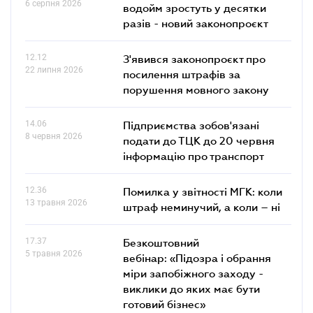
6 серпня 2026
водойм зростуть у десятки
разів - новий законопроєкт
12.12
З'явився законопроєкт про
22 липня 2026
посилення штрафів за
порушення мовного закону
14.06
Підприємства зобов'язані
8 червня 2026
подати до ТЦК до 20 червня
інформацію про транспорт
12.36
Помилка у звітності МГК: коли
13 травня 2026
штраф неминучий, а коли – ні
17.37
Безкоштовний
5 травня 2026
вебінар: «Підозра і обрання
міри запобіжного заходу -
виклики до яких має бути
готовий бізнес»