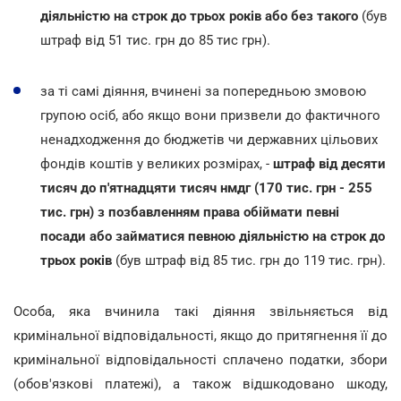
діяльністю на строк до трьох років або без такого
(був
штраф від 51 тис. грн до 85 тис грн).
за ті самі діяння, вчинені за попередньою змовою
групою осіб, або якщо вони призвели до фактичного
ненадходження до бюджетів чи державних цільових
фондів коштів у великих розмірах, -
штраф від десяти
тисяч до п'ятнадцяти тисяч нмдг (170 тис. грн - 255
тис. грн) з позбавленням права обіймати певні
посади або займатися певною діяльністю на строк до
трьох років
(був штраф від 85 тис. грн до 119 тис. грн).
Особа, яка вчинила такі діяння звільняється від
кримінальної відповідальності, якщо до притягнення її до
кримінальної відповідальності сплачено податки, збори
(обов'язкові платежі), а також відшкодовано шкоду,