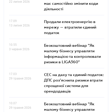
22 липня 2026
має самостійно змінити коди
діяльності
17.09
Продали електроенергію в
13 липня 2026
мережу — втратили єдиний
податок
10.55
Безкоштовний вебінар "Як
3 червня 2026
малому бізнесу управляти
інформацією та контролювати
ризики в LIGA360"
17.03
СЕС на даху та єдиний податок:
29 травня 2026
ДПС роз’яснила ризики втрати
спрощеної системи для
орендодавців
10.07
Безкоштовний вебінар "Як
29 травня 2026
малому бізнесу управляти