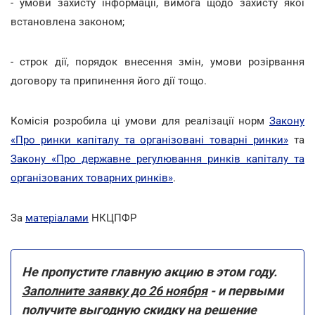
- умови захисту інформації, вимога щодо захисту якої
встановлена законом;
- строк дії, порядок внесення змін, умови розірвання
договору та припинення його дії тощо.
Комісія розробила ці умови для реалізації норм
Закону
«Про ринки капіталу та організовані товарні ринки»
та
Закону «Про державне регулювання ринків капіталу та
організованих товарних ринків»
.
За
матеріалами
НКЦПФР
Не пропустите главную акцию в этом году.
Заполните заявку до 26 ноября
- и первыми
получите выгодную скидку на решение