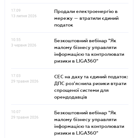
17.09
Продали електроенергію в
13 липня 2026
мережу — втратили єдиний
податок
10.55
Безкоштовний вебінар "Як
3 червня 2026
малому бізнесу управляти
інформацією та контролювати
ризики в LIGA360"
17.03
СЕС на даху та єдиний податок:
29 травня 2026
ДПС роз’яснила ризики втрати
спрощеної системи для
орендодавців
10.07
Безкоштовний вебінар "Як
29 травня 2026
малому бізнесу управляти
інформацією та контролювати
ризики в LIGA360"