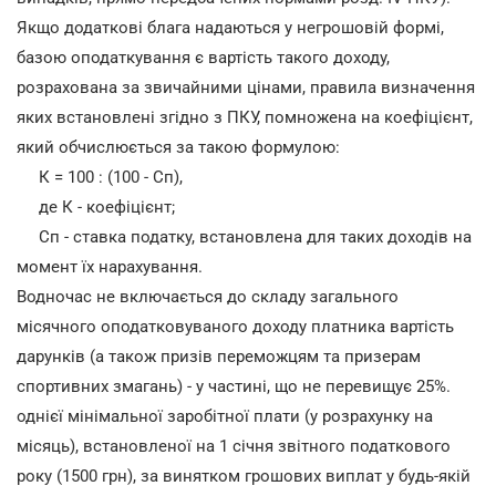
Якщо додаткові блага надаються у негрошовій формі,
базою оподаткування є вартість такого доходу,
розрахована за звичайними цінами, правила визначення
яких встановлені згідно з ПКУ, помножена на коефіцієнт,
який обчислюється за такою формулою:
К = 100 : (100 - Сп),
де К - коефіцієнт;
Сп - ставка податку, встановлена для таких доходів на
момент їх нарахування.
Водночас не включається до складу загального
місячного оподатковуваного доходу платника вартість
дарунків (а також призів переможцям та призерам
спортивних змагань) - у частині, що не перевищує 25%.
однієї мінімальної заробітної плати (у розрахунку на
місяць), встановленої на 1 січня звітного податкового
року (1500 грн), за винятком грошових виплат у будь-якій