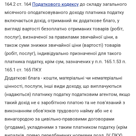
164.2 ст. 164
Податкового кодексу
до складу загального
місячного оподатковуваного доходу платника податку
включається дохід, отриманий як додаткове благо, у
вигляді вартості безоплатно отриманих товарів (робіт,
послуг), визначеної за правилами звичайної ціни, а
також суми знижки звичайної ціни (вартості) товарів
(робіт, послуг), індивідуально призначеної для такого
платника податку, крім сум, зазначених у п.п. 165.1.53 п.
165.1 ст. 165 ПКУ.
Додаткові блага - кошти, матеріальні чи нематеріальні
цінності, послуги, інші види доходу, що виплачуються
(надаються) платнику податку податковим агентом, якщо
такий дохід не є заробітною платою та не пов'язаний з
виконанням обов'язків трудового найму або не є
винагородою за цивільно-правовими договорами
(угодами), укладеними з таким платником податку (крім
випадків, прямо передбачених нормами розд. IV ПКУ).