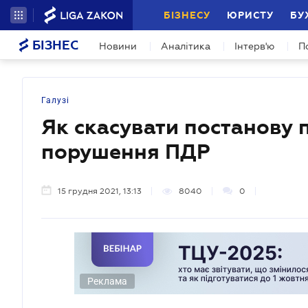
БІЗНЕСУ
ЮРИСТУ
БУ
БІЗНЕС
Новини
Аналітика
Інтерв'ю
П
Галузі
Як скасувати постанову п
порушення ПДР
15 грудня 2021, 13:13
8040
0
Реклама