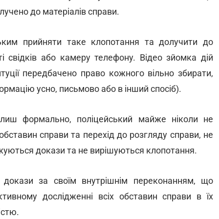
лучено до матеріалів справи.
ським прийняти таке клопотання та долучити до
ті свідків або камеру телефону. Відео зйомка дій
титуції передбачено право кожного вільно збирати,
ормацію усно, письмово або в інший спосіб).
 лиш формально, поліцейський майже ніколи не
обставин справи та перехід до розгляду справи, не
джуються докази та не вирішуються клопотання.
 докази за своїм внутрішнім переконанням, що
єктивному дослідженні всіх обставин справи в їх
істю.