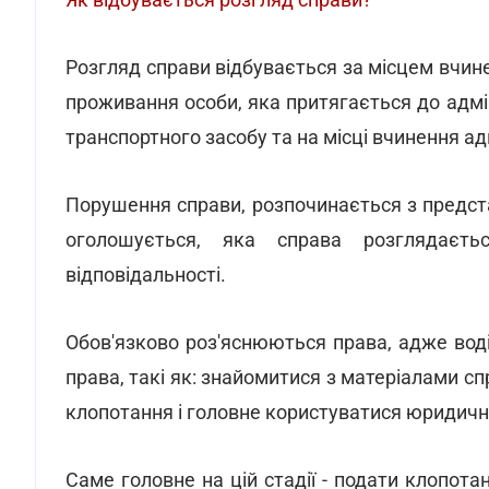
Розгляд справи відбувається за місцем вчин
проживання особи, яка притягається до адмін
транспортного засобу та на місці вчинення а
Порушення справи, розпочинається з предст
оголошується, яка справа розглядаєть
відповідальності.
Обов'язково роз'яснюються права, адже воді
права, такі як: знайомитися з матеріалами с
клопотання і головне користуватися юридич
Саме головне на цій стадії - подати клопота