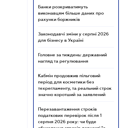
Банки розкриватимуть
виконавцям більше даних про
рахунки боржників
Законодавчі зміни у серпні 2026
для бізнесу в Україні
Головне за тиждень: державний
нагляд та регулювання
Кабмін продовжив пільговий
період для косметики без
техрегламенту, та реальний строк
значно коротший за заявлений
Перезавантаження строків
податкових перевірок після 1
серпня 2026 року: чи буде
обчислення строків давності "з