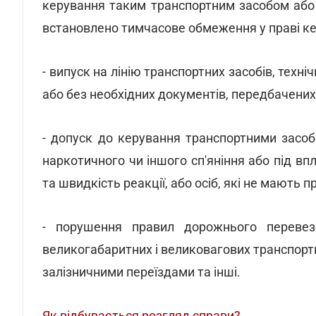
керування таким транспортним засобом або н
встановлено тимчасове обмеження у праві к
- випуск на лінію транспортних засобів, техн
або без необхідних документів, передбачени
- допуск до керування транспортними засоба
наркотичного чи іншого сп'яніння або під вп
та швидкість реакції, або осіб, які не мають
- порушення правил дорожнього перевез
великогабаритних і великовагових транспорт
залізничними переїздами та інші.
Як відбувається розгляд справи?