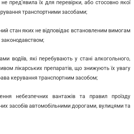
е пред'явила їх для перевірки, або стосовно якої
ерування транспортними засобами;
ічний стан яких не відповідає встановленим вимогам
х законодавством;
ми водіїв, які перебувають у стані алкогольного,
ливом лікарських препаратів, що знижують їх увагу
 права керування транспортним засобом;
ення небезпечних вантажів та правил проїзду
них засобів автомобільними дорогами, вулицями та