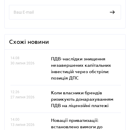
Схожі новини
14.08
ПДВ-наслідки знищення
30 липня 2026
незавершених капітальних
інвестицій через обстріли:
позиція ДПС
12.26
Коли власники брендів
27 липня 2026
ризикують донарахуванням
ПДВ на ліцензійні платежі
14.00
Новації приватизації:
13 липня 2026
встановлено вимоги до