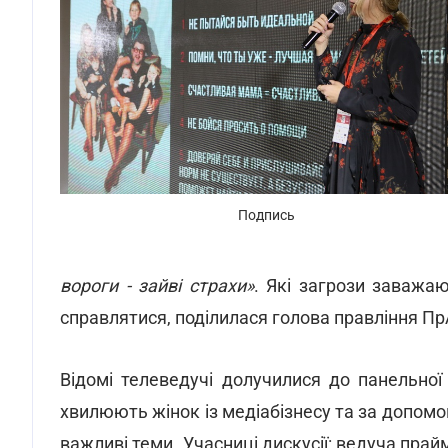
Подпись
вороги - зайві страхи»
. Які загрози заважа
справлятися, поділилася голова правління 
Відомі телеведучі долучилися до панельної 
хвилюють жінок із медіабізнесу та за допомо
важливі теми. Учасниці дискусії: ведуча прай