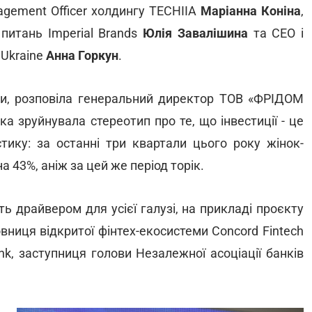
gagement Officer холдингу TECHIIA
Маріанна Коніна
,
питань Imperial Brands
Юлія Завалішина
та СЕО і
 Ukraine
Анна Горкун
.
ори, розповіла генеральний директор ТОВ «ФРIДОМ
рка зруйнувала стереотип про те, що інвестиції - це
тику: за останні три квартали цього року жінок-
 43%, аніж за цей же період торік.
ь драйвером для усієї галузі, на прикладі проєкту
вниця відкритої фінтех-екосистеми Concord Fintech
nk, заступниця голови Незалежної асоціації банків