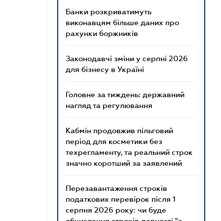
Банки розкриватимуть
виконавцям більше даних про
рахунки боржників
Законодавчі зміни у серпні 2026
для бізнесу в Україні
Головне за тиждень: державний
нагляд та регулювання
Кабмін продовжив пільговий
період для косметики без
техрегламенту, та реальний строк
значно коротший за заявлений
Перезавантаження строків
податкових перевірок після 1
серпня 2026 року: чи буде
обчислення строків давності "з