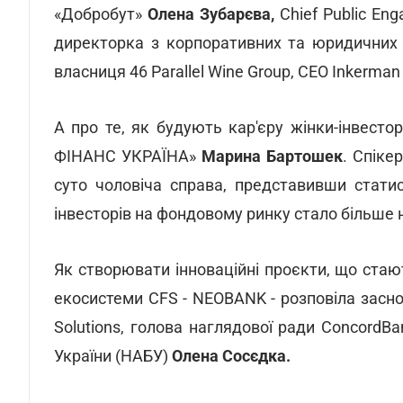
«Добробут»
Олена Зубарєва,
Chief Public En
директорка з корпоративних та юридичних 
власниця 46 Parallel Wine Group, СЕО Inkerman
А про те, як будують кар'єру жінки-інвест
ФІНАНС УКРАЇНА»
Марина Бартошек
. Спіке
суто чоловіча справа, представивши статис
інвесторів на фондовому ринку стало більше на
Як створювати інноваційні проєкти, що стают
екосистеми CFS - NEOBANK - розповіла засно
Solutions, голова наглядової ради ConcordBa
України (НАБУ)
Олена Сосєдка.