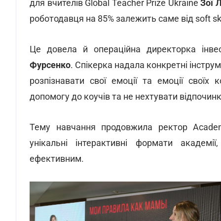
для вчителів Global Teacher Prize Ukraine
Зої 
роботодавця на 85% залежить саме від soft skil
Це довела й операційна директорка інвес
Фурсенко
. Спікерка надала конкретні інстру
розпізнавати свої емоції та емоції своїх 
допомогу до коучів та не нехтувати відпочин
Тему навчання продовжила ректор Aca
унікальні інтерактивні формати академ
ефективним.