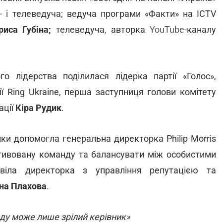
о- і телеведуча; ведуча програми «Факти» на ICTV
риса Губіна;
телеведуча, авторка
YouTube
-каналу
о лідерства поділилася лідерка партії «Голос»,
ї Ring Ukraine, перша заступниця голови комітету
ації
Кіра Рудик
.
нки допомогла генеральна директорка Philip Morris
отивовану команду та балансувати між особистими
віла директорка з управління репутацією та
на Плахова
.
ду може лише зрілий керівник»