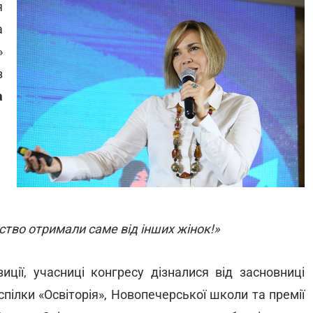
я
а
»
з
а
ство отримали саме від інших жінок!»
иції, учасниці конгресу дізналися від засновниці
 спілки «Освіторія», Новопечерської школи та премії