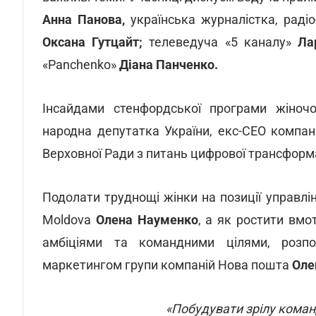
Анна Панова,
українська журналістка, раді
Оксана Гутцайт;
телеведуча «5 каналу»
Ла
«Panchenko»
Діана Панченко.
Інсайдами стенфордської програми жіночог
народна депутатка України, екс-CEO компані
Верховної Ради з питань цифрової трансформ
Подолати труднощі жінки на позиції управлі
Moldova
Олена Науменко
, а як ростити вм
амбіціями та командними цілями, розпо
маркетингом групи компаній Нова пошта
Оле
«Побудувати зрілу коман