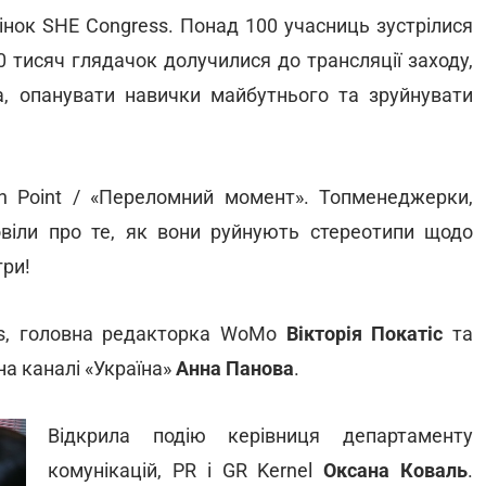
жінок SHE Congress. Понад 100 учасниць зустрілися
0 тисяч глядачок долучилися до трансляції заходу,
ва, опанувати навички майбутнього та зруйнувати
ion Point / «Переломний момент». Топменеджерки,
повіли про те, як вони руйнують стереотипи щодо
гри!
ss, головна редакторка WoMo
Вікторія Покатіс
та
а каналі «Україна»
Анна Панова
.
Відкрила подію керівниця департаменту
комунікацій, PR і GR Kernel
Оксана Коваль
.