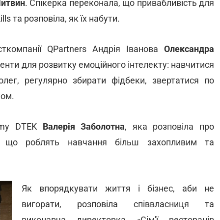
Литвин
. Спікерка переконала, що привабливість для
ls та розповіла, як їх набути.
ткомпанії QPartners Андрія Іванова
Олександра
менти для розвитку емоційного інтелекту: навчитися
колег, регулярно збирати фідбеки, звертатися по
ком.
demy DTEK
Валерія Заболотна
, яка розповіла про
ії, що роблять навчання більш захопливим та
Як впорядкувати життя і бізнес, аби не
вигорати, розповіла співвласниця та
виконавча директорка «Сім'ї ресторанів