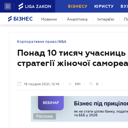
БІЗНЕСУ
ЮРИСТУ
БУ
БІЗНЕС
Новини
Аналітика
Інтерв'ю
П
Корпоративне право/M&A
Понад 10 тисяч учасниць
стратегії жіночої саморе
16 грудня 2021, 12:16
591
0
Реклама