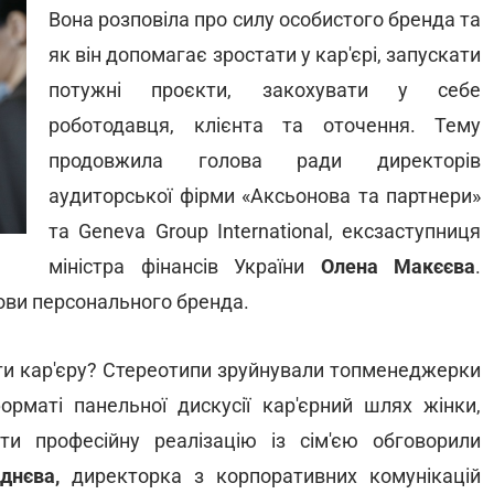
Вона розповіла про силу особистого бренда та
як він допомагає зростати у кар'єрі, запускати
потужні проєкти, закохувати у себе
роботодавця, клієнта та оточення. Тему
продовжила голова ради директорів
аудиторської фірми «Аксьонова та партнери»
та Geneva Group International, ексзаступниця
міністра фінансів України
Олена Макєєва
.
ови персонального бренда.
ти кар'єру? Стереотипи зруйнували топменеджерки
орматі панельної дискусії кар'єрний шлях жінки,
ти професійну реалізацію із сім'єю обговорили
уднєва,
директорка з корпоративних комунікацій