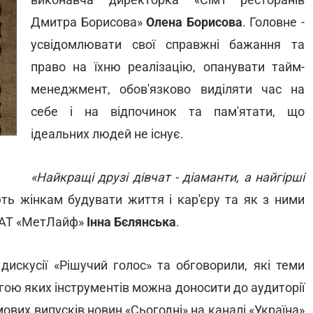
Дмитра Борисова»
Олена Борисова
. Головне -
усвідомлювати свої справжні бажання та
право на їхню реалізацію, опанувати тайм-
менеджмент, обов'язково виділяти час на
себе і на відпочинок та пам'ятати, що
ідеальних людей не існує.
«Найкращі друзі дівчат - діаманти, а найгірші
ють жінкам будувати життя і кар'єру та як з ними
ПрАТ «МетЛайф»
Інна Бєлянська
.
дискусії «Рішучий голос» та обговорили, які теми
гою яких інструментів можна доносити до аудиторії
мових випусків новин «Сьогодні» на каналі «Україна»