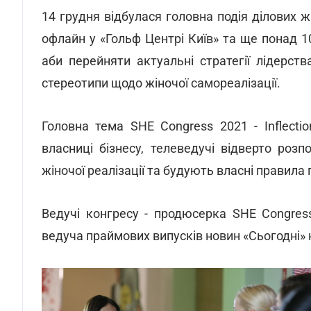
14 грудня відбулася головна подія ділових 
офлайн у «Гольф Центрі Київ» та ще понад 1
аби перейняти актуальні стратегії лідерст
стереотипи щодо жіночої самореалізації.
Головна тема SHE Congress 2021 - Inflect
власниці бізнесу, телеведучі відверто роз
жіночої реалізації та будують власні правила 
Ведучі конгресу - продюсерка SHE Congre
ведуча праймових випусків новин «Сьогодні» н