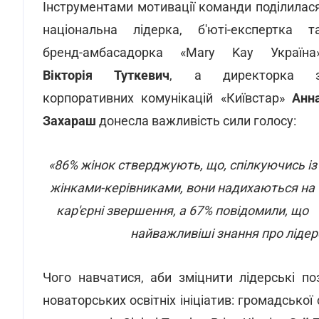
Інструментами мотивації команди поділилас
національна лідерка, б'юті-експертка т
бренд-амбасадорка «Mary Kay Україна
Вікторія Туткевич
, а директорка 
корпоративних комунікацій «Київстар»
Анн
Захараш
донесла важливість сили голосу:
«86% жінок стверджують, що, спілкуючись із
жінками-керівниками, вони надихаються на
кар'єрні звершення, а 67% повідомили, що
найважливіші знання про лідер
Чого навчатися, аби зміцнити лідерські поз
новаторських освітніх ініціатив: громадської