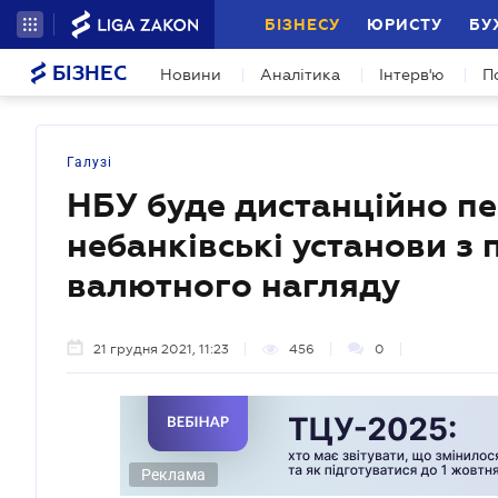
БІЗНЕСУ
ЮРИСТУ
БУ
БІЗНЕС
Новини
Аналітика
Інтерв'ю
П
Галузі
НБУ буде дистанційно пе
небанківські установи з 
валютного нагляду
21 грудня 2021, 11:23
456
0
Реклама