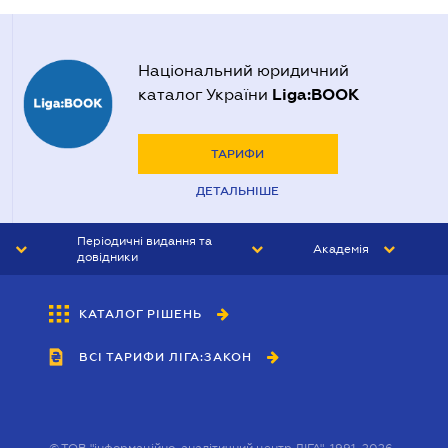
Національний юридичний
Liga:BOOK
каталог України
ТАРИФИ
ДЕТАЛЬНІШЕ
Періодичні видання та
Академія
довідники
ЮРИСТ&ЗАКОН
АКАДЕМІЯ ЛІГА:ЗАКОН
КАТАЛОГ РІШЕНЬ
БУХГАЛТЕР&ЗАКОН
ВСІ ТАРИФИ ЛІГА:ЗАКОН
ВІСНИК МСФЗ
ІНТЕРБУХ
ОСОБИСТИЙ ЕКСПЕРТ