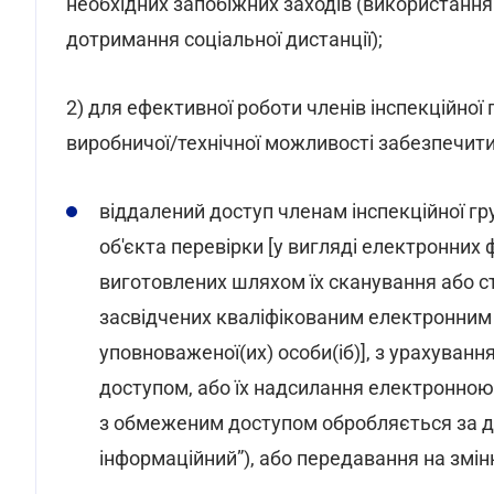
необхідних запобіжних заходів (використання 
дотримання соціальної дистанції);
2) для ефективної роботи членів інспекційної 
виробничої/технічної можливості забезпечити
віддалений доступ членам інспекційної гр
об'єкта перевірки [у вигляді електронних 
виготовлених шляхом їх сканування або с
засвідчених кваліфікованим електронним п
уповноваженої(их) особи(іб)], з урахуван
доступом, або їх надсилання електронною
з обмеженим доступом обробляється за 
інформаційний”), або передавання на змінн