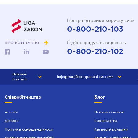
Центр підтримки користувачів
0-800-210-103
Підбір продуктів та рішень
ПРО КОМПАНІЮ
0-800-210-102
Новинні
Інформаційно-правові системи
портали
ЮРЛІГА
Право України
Співробітництво
Блог
БІЗНЕС
ГРАНД
БУХГАЛТЕР.ua
ПРАЙМ
Агенти
Новини компанії
Дилери
Керівництва
БУХГАЛТЕР ПРОФ
Політика конфіденційності
Каталоги компаній
ЮРИСТ ПРОФ