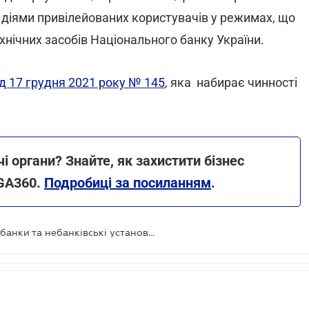
 діями привілейованих користувачів у режимах, що
нічних засобів Національного банку України.
д 17 грудня 2021 року № 145
, яка набирає чинності
органи? Знайте, як захистити бізнес
GA360.
Подробиці за посиланням
.
НБУ буде дистанційно перевіряти банки та небанківські установи з питань фінмоніторингу та валютного нагляду