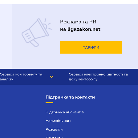
Реклама та PR
ligazakon.net
на
ТАРИФИ
Сервіси моніторингу та
Сервіси електронної звітності та
аналізу
документообігу
CONTR AGENT
Liga:REPORT
Підтримка та контакти
SMS-МАЯК
VERDICTUM
Підтримка абонентів
Напишіть нам
SEMANTRUM
Розсилки
SMS-МАЯК ІПОТЕКА