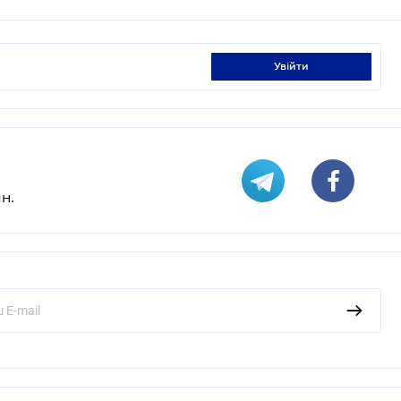
увійти
н.