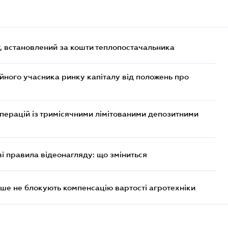
, встановлений за кошти теплопостачальника
ійного учасника ринку капіталу від положень про
операцій із тримісячними лімітованими депозитними
ві правила відеонагляду: що зміниться
ше не блокують компенсацію вартості агротехніки