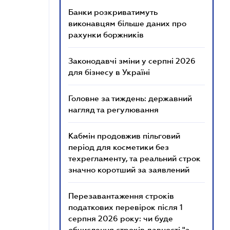
Банки розкриватимуть
виконавцям більше даних про
рахунки боржників
Законодавчі зміни у серпні 2026
для бізнесу в Україні
Головне за тиждень: державний
нагляд та регулювання
Кабмін продовжив пільговий
період для косметики без
техрегламенту, та реальний строк
значно коротший за заявлений
Перезавантаження строків
податкових перевірок після 1
серпня 2026 року: чи буде
обчислення строків давності "з