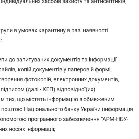
індивідуальних засобів захисту та антисептиків,
групи в умовах карантину в разі наявності
:
упи до запитуваних документів та інформації
файлів, копій документів у паперовій формі,
творення фотокопій, електронних документів,
ідписом (далі - КЕП) відповідної(их)
ням тих, що містять інформацію з обмеженим
 поштою Національного банку України (інформація
допомогою програмного забезпечення “АРМ-НБУ-
их носіях інформації;