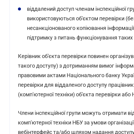
віддалений доступ членам інспекційної гру
використовуються об'єктом перевірки (без
несанкціонованого копіювання інформації)
підтримку з питань функціонування таких
Керівник об'єкта перевірки повинен організу
такого доступу) з дотриманням вимог інформ
правовими актами Національного банку Украї
перевірки для віддаленого доступу працівникі
(комп'ютерної техніки) об'єкта перевірки або
Члени інспекційної групи можуть отримати ві
комп'ютерної техніки НБУ за умови організаці
вебінтерфейс та/або шляхом надання доступу