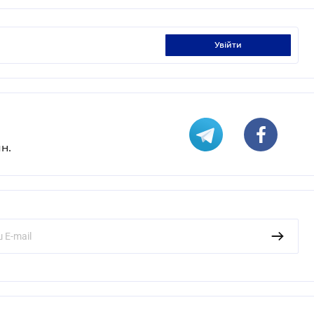
увійти
н.