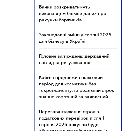
Банки розкриватимуть
виконавцям більше даних про
рахунки боржників
Законодавчі зміни у серпні 2026
для бізнесу в Україні
Головне за тиждень: державний
нагляд та регулювання
Кабмін продовжив пільговий
період для косметики без
техрегламенту, та реальний строк
значно коротший за заявлений
Перезавантаження строків
податкових перевірок після 1
серпня 2026 року: чи буде
обчислення строків давності "з