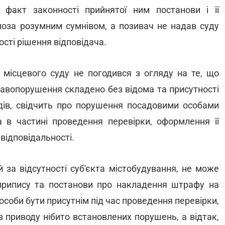
факт законності прийнятої ним постанови і її
поза розумним сумнівом, а позивач не надав суду
сті рішення відповідача.
ісцевого суду не погодився з огляду на те, що
равопорушення складено без відома та присутності
ддів, свідчить про порушення посадовими особами
 в частині проведення перевірки, оформлення її
відповідальності.
й за відсутності суб'єкта містобудування, не може
припису та постанови про накладення штрафу на
особи бути присутнім під час проведення перевірки,
 приводу нібито встановлених порушень, а відтак,