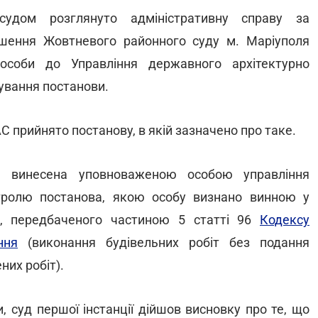
судом розглянуто адміністративну справу за
ішення Жовтневого районного суду м. Маріуполя
особи до Управління державного архітектурно
ування постанови.
 прийнято постанову, в якій зазначено про таке.
 винесена уповноваженою особою управління
нтролю постанова, якою особу визнано винною у
я, передбаченого частиною 5 статті 96
Кодексу
ння
(виконання будівельних робіт без подання
их робіт).
, суд першої інстанції дійшов висновку про те, що