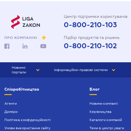
Центр підтримки користувачів
0-800-210-103
Підбір продуктів та рішень
ПРО КОМПАНІЮ
0-800-210-102
Новинні
Інформаційно-правові системи
портали
ЮРЛІГА
Право України
Співробітництво
Блог
БІЗНЕС
ГРАНД
БУХГАЛТЕР.ua
ПРАЙМ
Агенти
Новини компанії
Дилери
Керівництва
БУХГАЛТЕР ПРОФ
Політика конфіденційності
Каталоги компаній
ЮРИСТ ПРОФ
Умови використання сайту
Теми в центрі уваги