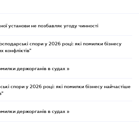
ої установи не позбавляє угоду чинності
осподарські спори у 2026 році: які помилки бізнесу
х конфліктів"
омилки держорганів в судах »
ькі спори у 2026 році: які помилки бізнесу найчастіше
в"
омилки держорганів в судах »