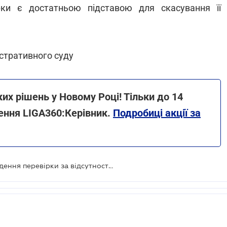
ки є достатньою підставою для скасування її
стративного суду
х рішень у Новому Році! Тільки до 14
ення LIGA360:Керівник.
Подробиці акції за
Суд відповів, чи правомірне проведення перевірки за відсутності особи, якої вона стосується