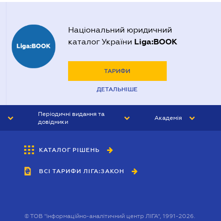
Національний юридичний
Liga:BOOK
каталог України
ТАРИФИ
ДЕТАЛЬНІШЕ
Періодичні видання та
Академія
довідники
ЮРИСТ&ЗАКОН
АКАДЕМІЯ ЛІГА:ЗАКОН
КАТАЛОГ РІШЕНЬ
БУХГАЛТЕР&ЗАКОН
ВСІ ТАРИФИ ЛІГА:ЗАКОН
ВІСНИК МСФЗ
ІНТЕРБУХ
ОСОБИСТИЙ ЕКСПЕРТ
©
ТОВ "інформаційно-аналітичний центр ЛІГА", 1991-2026.