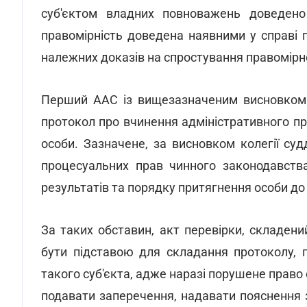
суб'єктом владних повноважень доведено 
правомірність доведена наявними у справі 
належних доказів на спростування правомірно
Перший ААС із вищезазначеним висновком м
протокол про вчинення адміністративного п
особи. Зазначене, за висновком колегії су
процесуальних прав чинного законодавства
результатів та порядку притягнення особи до 
За таких обставин, акт перевірки, складени
бути підставою для складання протоколу, 
такого суб'єкта, адже наразі порушене право 
подавати заперечення, надавати пояснення з