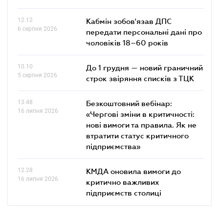
12.12
Кабмін зобов'язав ДПС
6 серпня 2026
передати персональні дані про
чоловіків 18–60 років
10.10
До 1 грудня — новий граничний
5 серпня 2026
строк звіряння списків з ТЦК
13.48
Безкоштовний вебінар:
16 липня 2026
«Чергові зміни в критичності:
нові вимоги та правила. Як не
втратити статус критичного
підприємства»
12.28
КМДА оновила вимоги до
16 липня 2026
критично важливих
підприємств столиці