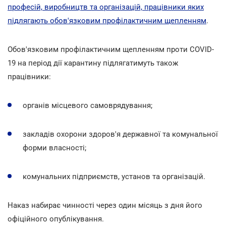
професій, виробництв та організацій, працівники яких
підлягають обов'язковим профілактичним щепленням
.
Обов'язковим профілактичним щепленням проти COVID-
19 на період дії карантину підлягатимуть також
працівники:
органів місцевого самоврядування;
закладів охорони здоров'я державної та комунальної
форми власності;
комунальних підприємств, установ та організацій.
Наказ набирає чинності через один місяць з дня його
офіційного опублікування.