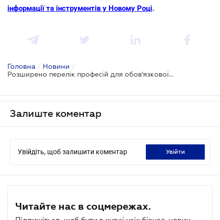
інформації та інструментів у Новому Році
.
Головна
/
Новини
/
Розширено перелік професій для обов'язкової вакцинації від COVID-19
Залиште коментар
Увійдіть, щоб залишити коментар
увійти
Читайте нас в соцмережах.
Підпишіться, щоб бути в курсі усіх бізнес-новин.