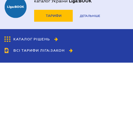
каталог України
Liga:BOOK
ТАРИФИ
ДЕТАЛЬНІШЕ
КАТАЛОГ РІШЕНЬ
ВСІ ТАРИФИ ЛІГА:ЗАКОН
Співробітництво
Агенти
Дилери
Політика конфіденційності
Умови використання сайту
Реклама
Блог