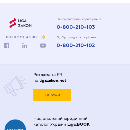
Центр підтримки користувачів
0-800-210-103
ПРО КОМПАНІЮ
Підбір продуктів та рішень
0-800-210-102
Реклама та PR
на
ligazakon.net
ТАРИФИ
Національний юридичний
каталог України
Liga:BOOK