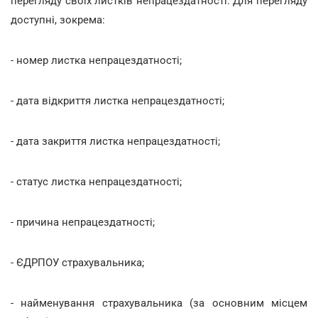
перегляду своїх листків непрацездатності. Для перегляду
доступні, зокрема:
- номер листка непрацездатності;
- дата відкриття листка непрацездатності;
- дата закриття листка непрацездатності;
- статус листка непрацездатності;
- причина непрацездатності;
- ЄДРПОУ страхувальника;
- найменування страхувальника (за основним місцем