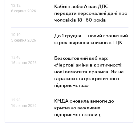
12.12
Кабмін зобов'язав ДПС
6 серпня 2026
передати персональні дані про
чоловіків 18–60 років
10.10
До 1 грудня — новий граничний
5 серпня 2026
строк звіряння списків з ТЦК
13.48
Безкоштовний вебінар:
16 липня 2026
«Чергові зміни в критичності:
нові вимоги та правила. Як не
втратити статус критичного
підприємства»
12.28
КМДА оновила вимоги до
16 липня 2026
критично важливих
підприємств столиці