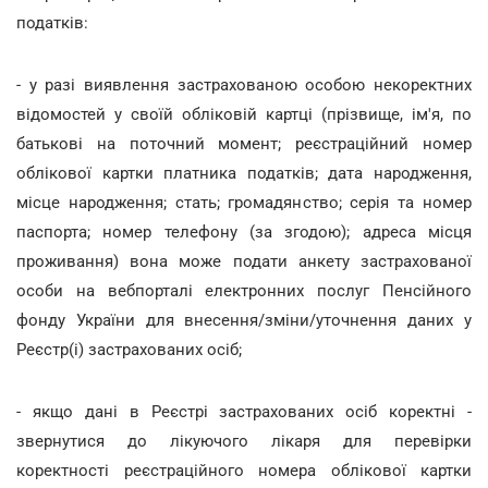
податків:
- у разі виявлення застрахованою особою некоректних
відомостей у своїй обліковій картці (прізвище, ім'я, по
батькові на поточний момент; реєстраційний номер
облікової картки платника податків; дата народження,
місце народження; стать; громадянство; серія та номер
паспорта; номер телефону (за згодою); адреса місця
проживання) вона може подати анкету застрахованої
особи на вебпорталі електронних послуг Пенсійного
фонду України для внесення/зміни/уточнення даних у
Реєстр(і) застрахованих осіб;
- якщо дані в Реєстрі застрахованих осіб коректні -
звернутися до лікуючого лікаря для перевірки
коректності реєстраційного номера облікової картки