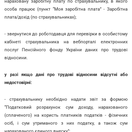
нараховану заробітну плату по страхувальнику, в якого
особа працює (пункт “Моя заробітна плата” - Заробітна
плата/дохід (по страхувальниках);
- звернутися до роботодавця для перевірки в особистому
кабінеті страхувальника на вебпорталі електронних
послуг Пенсійного фонду України даних про трудові
відносини.
у разі якщо дані про трудові відносини відсутні або
недостовірні:
- страхувальнику необхідно надати звіт за формою
“Податковий розрахунок сум доходу, нарахованого
(сплаченого) на користь платників податків - фізичних
осіб, і сум утриманого з них податку, а також сум
нарахованого єдиного внеску”;