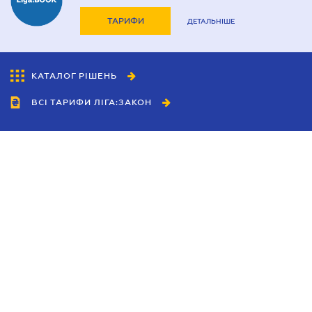
ТАРИФИ
ДЕТАЛЬНІШЕ
КАТАЛОГ РІШЕНЬ
ВСІ ТАРИФИ ЛІГА:ЗАКОН
Співробітництво
Агенти
Дилери
Політика конфіденційності
Умови використання сайту
Реклама
Блог
Новини компанії