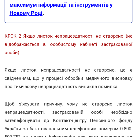
максимум інформації та інструментів у
Новому Році
.
КРОК 2 Якщо листок непрацездатності не створено (не
відображається в особистому кабінеті застрахованої
особи)
Якщо листок непрацездатності не створено, це є
свідченням, що у процесі обробки медичного висновку
про тимчасову непрацездатність виникла помилка.
Щоб з'ясувати причину, чому не створено листок
непрацездатності, застрахованій особі необхідно
зателефонувати до Контакт-центру Пенсійного фонду
України за багатоканальним телефонним номером 0-800-
503-753 та надати інформацію про дату звернення до