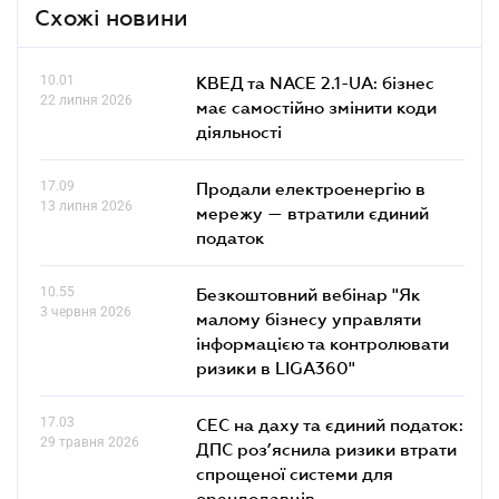
Схожі новини
10.01
КВЕД та NACE 2.1-UA: бізнес
22 липня 2026
має самостійно змінити коди
діяльності
17.09
Продали електроенергію в
13 липня 2026
мережу — втратили єдиний
податок
10.55
Безкоштовний вебінар "Як
3 червня 2026
малому бізнесу управляти
інформацією та контролювати
ризики в LIGA360"
17.03
СЕС на даху та єдиний податок:
29 травня 2026
ДПС роз’яснила ризики втрати
спрощеної системи для
орендодавців