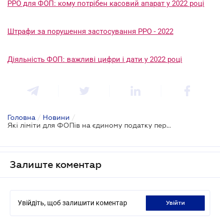
РРО для ФОП: кому потрібен касовий апарат у 2022 році
Штрафи за порушення застосування РРО - 2022
Діяльність ФОП: важливі цифри і дати у 2022 році
Головна
/
Новини
/
Які ліміти для ФОПів на єдиному податку передбачені в 2022 році
Залиште коментар
Увійдіть, щоб залишити коментар
увійти