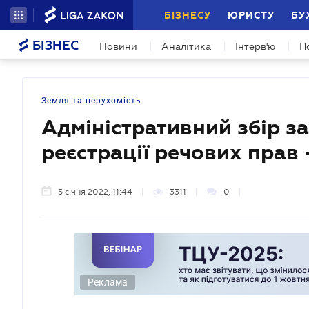
БІЗНЕСУ
ЮРИСТУ
БУ
БІЗНЕС
Новини
Аналітика
Інтерв'ю
П
Земля та нерухомість
Адміністративний збір з
реєстрації речових прав 
5 січня 2022, 11:44
3311
0
Реклама