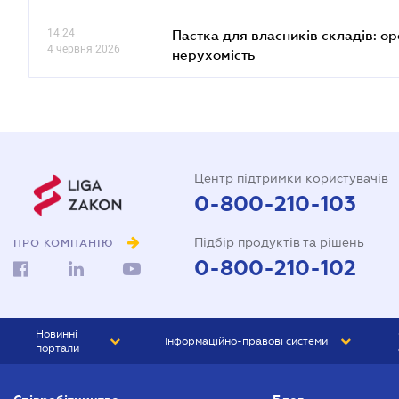
14.24
Пастка для власників складів: ор
4 червня 2026
нерухомість
Центр підтримки користувачів
0-800-210-103
Підбір продуктів та рішень
ПРО КОМПАНІЮ
0-800-210-102
Новинні
Інформаційно-правові системи
портали
ЮРЛІГА
Право України