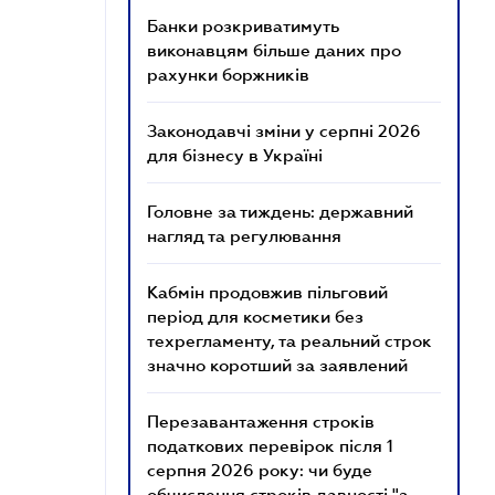
Банки розкриватимуть
виконавцям більше даних про
рахунки боржників
Законодавчі зміни у серпні 2026
для бізнесу в Україні
Головне за тиждень: державний
нагляд та регулювання
Кабмін продовжив пільговий
період для косметики без
техрегламенту, та реальний строк
значно коротший за заявлений
Перезавантаження строків
податкових перевірок після 1
серпня 2026 року: чи буде
обчислення строків давності "з