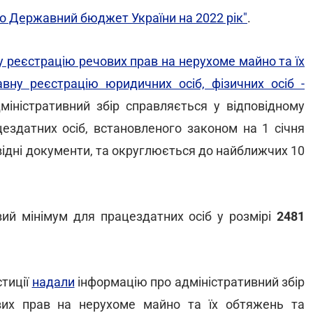
о Державний бюджет України на 2022 рік"
.
 реєстрацію речових прав на нерухоме майно та їх
вну реєстрацію юридичних осіб, фізичних осіб -
іністративний збір справляється у відповідному
цездатних осіб, встановленого законом на 1 січня
відні документи, та округлюється до найближчих 10
ий мінімум для працездатних осіб у розмірі
2481
стиції
надали
інформацію про адміністративний збір
вих прав на нерухоме майно та їх обтяжень та