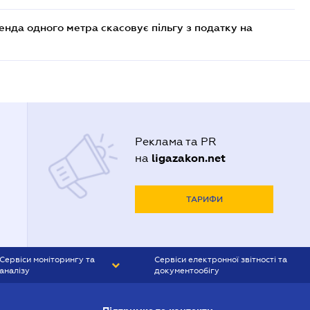
енда одного метра скасовує пільгу з податку на
Реклама та PR
ligazakon.net
на
ТАРИФИ
Сервіси моніторингу та
Сервіси електронної звітності та
аналізу
документообігу
CONTR AGENT
Liga:REPORT