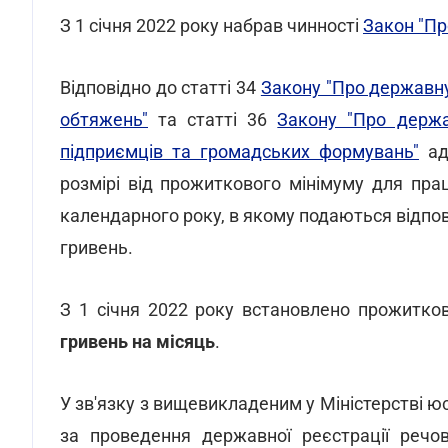
З 1 січня 2022 року набрав чинності
Закон "Пр
Відповідно до статті 34
Закону "Про державну
обтяжень"
та статті 36
Закону "Про держа
підприємців та громадських формувань"
адм
розмірі від прожиткового мінімуму для пра
календарного року, в якому подаються відпо
гривень.
З 1 січня 2022 року встановлено прожитков
гривень на місяць
.
У зв'язку з вищевикладеним у Міністерстві ю
за проведення державної реєстрації речо