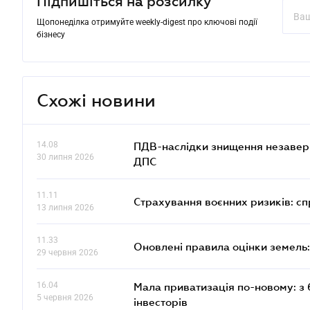
Підпишіться на розсилку
Щопонеділка отримуйте weekly-digest про ключові події
бізнесу
Схожі новини
14.08
ПДВ-наслідки знищення незаверше
30 липня 2026
ДПС
11.11
Страхування воєнних ризиків: с
13 липня 2026
11.33
Оновлені правила оцінки земель:
29 червня 2026
16.04
Мала приватизація по-новому: з 
5 червня 2026
інвесторів