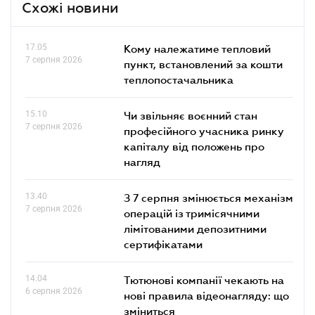
Схожі новини
17.05
Кому належатиме тепловий
7 серпня 2026
пункт, встановлений за кошти
теплопостачальника
15.10
Чи звільняє воєнний стан
7 серпня 2026
професійного учасника ринку
капіталу від положень про
нагляд
13.40
З 7 серпня змінюється механізм
7 серпня 2026
операцій із тримісячними
лімітованими депозитними
сертифікатами
14.04
Тютюнові компанії чекають на
6 серпня 2026
нові правила відеонагляду: що
зміниться