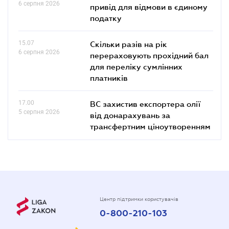
6 серпня 2026
привід для відмови в єдиному
податку
15.07
Скільки разів на рік
6 серпня 2026
перераховують прохідний бал
для переліку сумлінних
платників
17.00
ВС захистив експортера олії
5 серпня 2026
від донарахувань за
трансфертним ціноутворенням
Центр підтримки користувачів
0-800-210-103