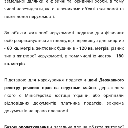
земельної ділянки, є фізичні та юридичні особи, в тому
числі нерезиденти, які є власниками об'єктів житлової та
нежитлової нерухомості.
За об'єкти житлової нерухомості податок для фізичних
осіб розраховується за площу, що перевищує для квартир
-
60 кв. метрів
, житлових будинків -
120 кв. метрів
, різних
типів житлової нерухомості, в тому числі їх часток -
180
кв. метрів
.
Підставою для нарахування податку
є дані Державного
реєстру речових прав на нерухоме майно
, держателем
якого є Міністерство юстиції України, або оригінали
відповідних документів платника податків, зокрема
документів на право власності.
Базою оподаткування
є загальна площа об'єкта житлової