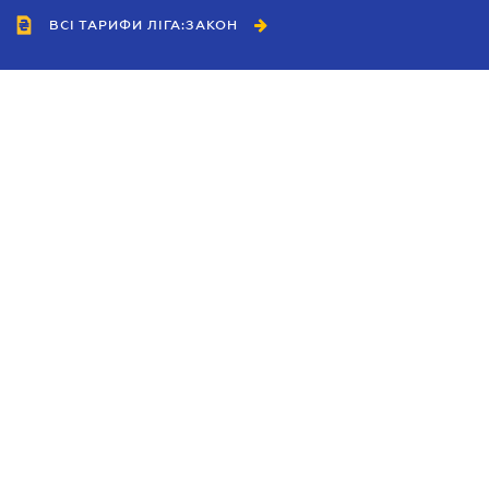
ВСІ ТАРИФИ ЛІГА:ЗАКОН
Співробітництво
Агенти
Дилери
Політика конфіденційності
Умови використання сайту
Реклама
Блог
Новини компанії
Керівництва
Каталоги компаній
Теми в центрі уваги
Підтримка та контакти