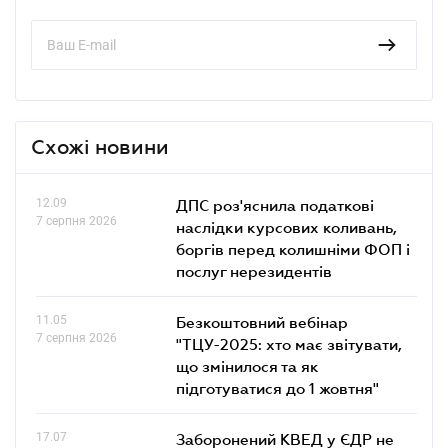
Схожі новини
12.09
ДПС роз'яснила податкові
7 серпня 2026
наслідки курсових коливань,
боргів перед колишніми ФОП і
послуг нерезидентів
11.05
Безкоштовний вебінар
7 серпня 2026
"ТЦУ-2025: хто має звітувати,
що змінилося та як
підготуватися до 1 жовтня"
17.07
Заборонений КВЕД у ЄДР не