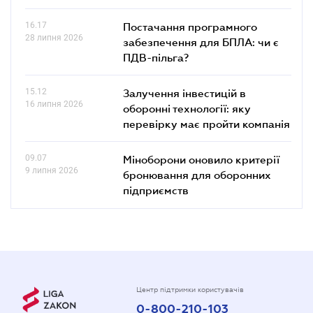
16.17
Постачання програмного
28 липня 2026
забезпечення для БПЛА: чи є
ПДВ-пільга?
15.12
Залучення інвестицій в
16 липня 2026
оборонні технології: яку
перевірку має пройти компанія
09.07
Міноборони оновило критерії
9 липня 2026
бронювання для оборонних
підприємств
Центр підтримки користувачів
0-800-210-103