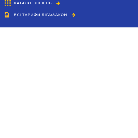
КАТАЛОГ РІШЕНЬ
ВСІ ТАРИФИ ЛІГА:ЗАКОН
Співробітництво
Агенти
Дилери
Політика конфіденційності
Умови використання сайту
Реклама
Блог
Новини компанії
Керівництва
Каталоги компаній
Теми в центрі уваги