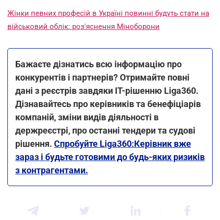
Жінки певних професій в Україні повинні будуть стати на
військовий облік: роз'яснення Міноборони
Бажаєте дізнатись всю інформацію про
конкурентів і партнерів? Отримайте повні
дані з реєстрів завдяки IT-рішенню Liga360.
Дізнавайтесь про керівників та бенефіціарів
компаній, зміни видів діяльності в
держреєстрі, про останні тендери та судові
рішення.
Спробуйте Liga360:Керівник вже
зараз і будьте готовими до будь-яких ризиків
з контрагентами.