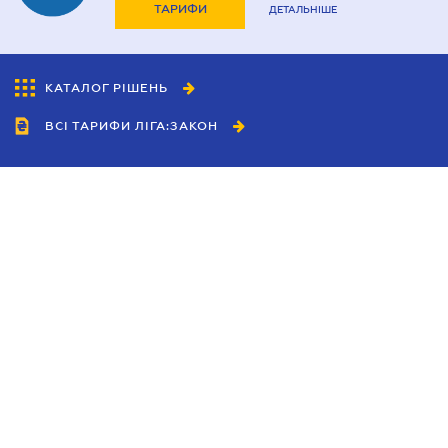
ТАРИФИ
ДЕТАЛЬНІШЕ
КАТАЛОГ РІШЕНЬ
ВСІ ТАРИФИ ЛІГА:ЗАКОН
Співробітництво
Агенти
Дилери
Політика конфіденційності
Умови використання сайту
Реклама
Блог
Новини компанії
Керівництва