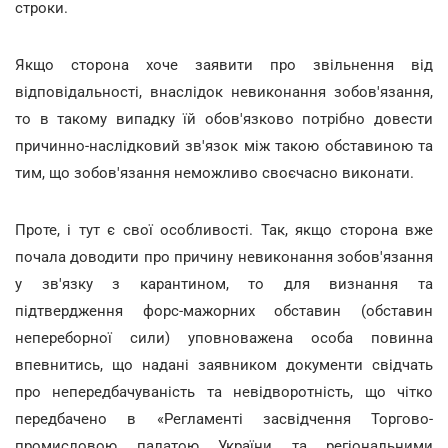
строки.
Якщо сторона хоче заявити про звільнення від
відповідальності, внаслідок невиконання зобов'язання,
то в такому випадку їй обов'язково потрібно довести
причинно-наслідковий зв'язок між такою обставиною та
тим, що зобов'язання неможливо своєчасно виконати.
Проте, і тут є свої особливості. Так, якщо сторона вже
почала доводити про причину невиконання зобов'язання
у зв'язку з карантином, то для визнання та
підтвердження форс-мажорних обставин (обставин
непереборної сили) уповноважена особа повинна
впевнитись, що надані заявником документи свідчать
про непередбачуваність та невідворотність, що чітко
передбачено в «Регламенті засвідчення Торгово-
промисловою палатою України та регіональними