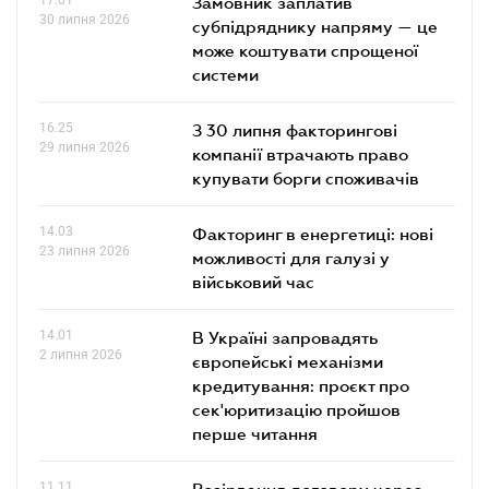
Замовник заплатив
30 липня 2026
субпідряднику напряму — це
може коштувати спрощеної
системи
16.25
З 30 липня факторингові
29 липня 2026
компанії втрачають право
купувати борги споживачів
14.03
Факторинг в енергетиці: нові
23 липня 2026
можливості для галузі у
військовий час
14.01
В Україні запровадять
2 липня 2026
європейські механізми
кредитування: проєкт про
сек'юритизацію пройшов
перше читання
11.11
Розірвання договору через