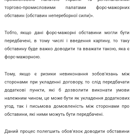
торгово-промисловими палатами форс-мажорних
обставин (обставин непереборної сили)».
Тобто, якщо дані форс-мажорні обставини могли бути
передбачені, в тому числі і введення картину, то таку
обставину буде важко доводити та вважати такою, яка є
форс-мажорною.
Тому, якщо є ризики невиконання зобов'язань між
сторонами при укладенні договору, то слід передбачати
додаткові пункти, які б дозволити виконати умови
належним чином, це може бути як укладення додаткових
угод, так і письмова домовленість між сторонами про
обставини, які ними можуть бути передбачені.
Даний процес полегшить обов'язок доводити обставини