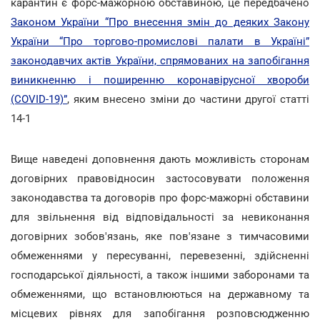
карантин є форс-мажорною обставиною, це передбачено
Законом України “Про внесення змін до деяких Закону
України “Про торгово-промислові палати в Україні”
законодавчих актів України, спрямованих на запобігання
виникненню і поширенню коронавірусної хвороби
(COVID-19)”
, яким внесено зміни до частини другої статті
14-1
Вище наведені доповнення дають можливість сторонам
договірних правовідносин застосовувати положення
законодавства та договорів про форс-мажорні обставини
для звільнення від відповідальності за невиконання
договірних зобов'язань, яке пов'язане з тимчасовими
обмеженнями у пересуванні, перевезенні, здійсненні
господарської діяльності, а також іншими заборонами та
обмеженнями, що встановлюються на державному та
місцевих рівнях для запобігання розповсюдженню