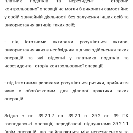
платник податків та нерезидент - сторони
контрольованої операції не могли б виконати самостійно
у своїй звичайній діяльності без залучення інших осіб та
використання активів таких осіб;
- під істотними активами розуміються активи,
використання яких є необхідним під час здійснення таких
операцій та які відсутні у платника податків та
нерезидента - сторін контрольованої операції;
- під істотними ризиками розуміються ризики, прийняття
яких є обов'язковим для ділової практики таких
операцій.
Згідно з пп. 39.2.1.7 пп. 39.2.1 п. 39.2 ст. 39 ПК
господарські операції, передбачені підпунктами 39.2.1.1
(крім операцій, що здійснюються між нерезидентом та