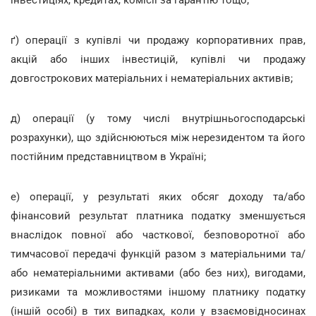
ґ) операції з купівлі чи продажу корпоративних прав,
акцій або інших інвестицій, купівлі чи продажу
довгострокових матеріальних і нематеріальних активів;
д) операції (у тому числі внутрішньогосподарські
розрахунки), що здійснюються між нерезидентом та його
постійним представництвом в Україні;
е) операції, у результаті яких обсяг доходу та/або
фінансовий результат платника податку зменшується
внаслідок повної або часткової, безповоротної або
тимчасової передачі функцій разом з матеріальними та/
або нематеріальними активами (або без них), вигодами,
ризиками та можливостями іншому платнику податку
(іншій особі) в тих випадках, коли у взаємовідносинах