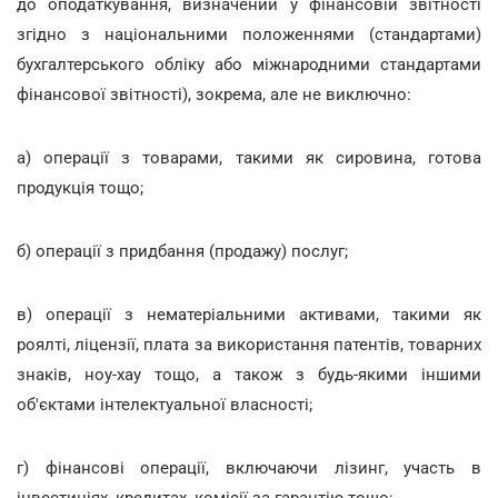
до оподаткування, визначений у фінансовій звітності
згідно з національними положеннями (стандартами)
бухгалтерського обліку або міжнародними стандартами
фінансової звітності), зокрема, але не виключно:
а) операції з товарами, такими як сировина, готова
продукція тощо;
б) операції з придбання (продажу) послуг;
в) операції з нематеріальними активами, такими як
роялті, ліцензії, плата за використання патентів, товарних
знаків, ноу-хау тощо, а також з будь-якими іншими
об'єктами інтелектуальної власності;
г) фінансові операції, включаючи лізинг, участь в
інвестиціях, кредитах, комісії за гарантію тощо;