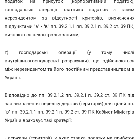
податок на прибуток (корпоративний податок),
господарські операції платника податків з таким
нерезидентом за відсутності критеріїв, визначених
підпунктами "а" - "в" пп. 39.2.1.1 пп. 39.2.1 п. 39.2 ст. 39 ПК,
визнаються неконтрольованими;
ґ) господарські операції (у тому числі
внутрішньогосподарські розрахунки), що здійснюються
між нерезидентом та його постійним представництвом в
Україні.
Відповідно до пп. 39.2.1.2 пп. 39.2.1 п. 39.2 ст. 39 ПК під
час визначення переліку держав (територій) для цілей пп.
"в" пп. 39.2.1.1 пп. 39.2.1 п. 39.2 ст. 39 ПК Кабінет Міністрів
України враховує такі критерії:
- держави (території), у яких ставка податку на прибуток