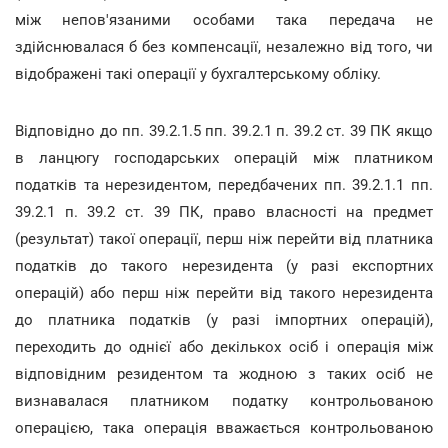
між непов'язаними особами така передача не
здійснювалася б без компенсації, незалежно від того, чи
відображені такі операції у бухгалтерському обліку.
Відповідно до пп. 39.2.1.5 пп. 39.2.1 п. 39.2 ст. 39 ПК якщо
в ланцюгу господарських операцій між платником
податків та нерезидентом, передбачених пп. 39.2.1.1 пп.
39.2.1 п. 39.2 ст. 39 ПК, право власності на предмет
(результат) такої операції, перш ніж перейти від платника
податків до такого нерезидента (у разі експортних
операцій) або перш ніж перейти від такого нерезидента
до платника податків (у разі імпортних операцій),
переходить до однієї або декількох осіб і операція між
відповідним резидентом та жодною з таких осіб не
визнавалася платником податку контрольованою
операцією, така операція вважається контрольованою