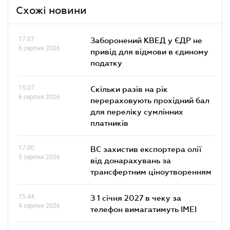
Схожі новини
17.07
Заборонений КВЕД у ЄДР не
6 серпня 2026
привід для відмови в єдиному
податку
15.07
Скільки разів на рік
6 серпня 2026
перераховують прохідний бал
для переліку сумлінних
платників
17.00
ВС захистив експортера олії
5 серпня 2026
від донарахувань за
трансфертним ціноутворенням
15.44
З 1 січня 2027 в чеку за
4 серпня 2026
телефон вимагатимуть IMEI