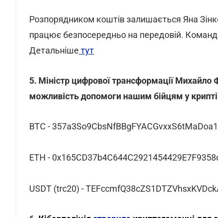
Розпорядником коштів залишається Яна Зінке
працює безпосередньо на передовій. Команди
Детальніше
тут
5. Міністр цифрової трансформації Михайло
можливість допомоги нашим бійцям у крипті E
BTC - 357a3So9CbsNfBBgFYACGvxxS6tMaDoa
ETH - 0x165CD37b4C644C2921454429E7F9358
USDT (trc20) - TEFccmfQ38cZS1DTZVhsxKVDc