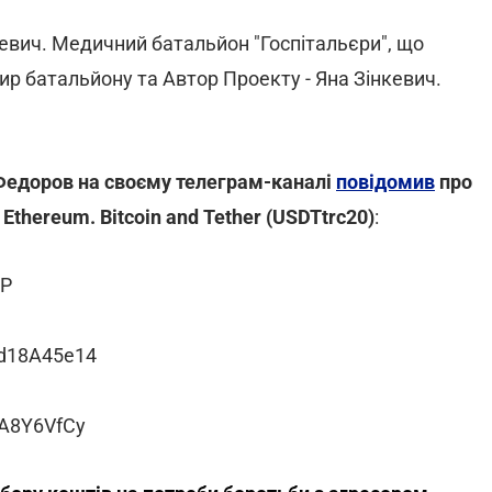
вич. Медичний батальйон "Госпітальєри", що
р батальйону та Автор Проекту - Яна Зінкевич.
 Федоров на своєму телеграм-каналі
повідомив
про
thereum. Bitcoin and Tether (USDTtrc20)
:
1P
d18A45e14
kA8Y6VfCy