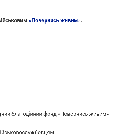
 військовим
«Повернись живим»
.
одний благодійний фонд «Повернись живим»
військовослужбовцям.