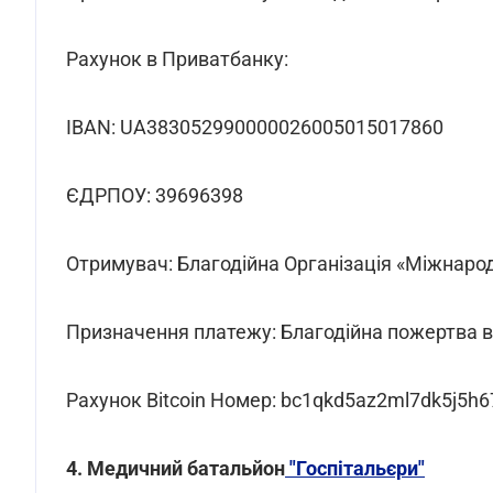
Рахунок в Приватбанку:
IBAN: UA383052990000026005015017860
ЄДРПОУ: 39696398
Отримувач: Благодійна Організація «Міжнар
Призначення платежу: Благодійна пожертва 
Рахунок Bitcoin Номер: bc1qkd5az2ml7dk5j5
4. Медичний батальйон
"Госпітальєри"