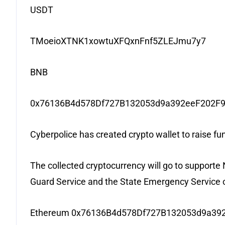
USDT
TMoeioXTNK1xowtuXFQxnFnf5ZLEJmu7y7
BNB
0x76136B4d578Df727B132053d9a392eeF202F
Cyberpolice has created crypto wallet to raise fun
The collected cryptocurrency will go to supporte 
Guard Service and the State Emergency Service o
Ethereum 0x76136B4d578Df727B132053d9a39