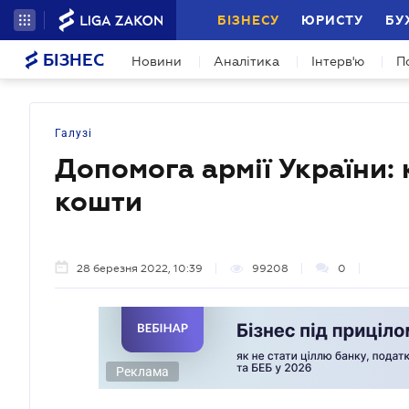
БІЗНЕСУ
ЮРИСТУ
БУ
БІЗНЕС
Новини
Аналітика
Інтерв'ю
П
Галузі
Допомога армії України:
кошти
28 березня 2022, 10:39
99208
0
Реклама