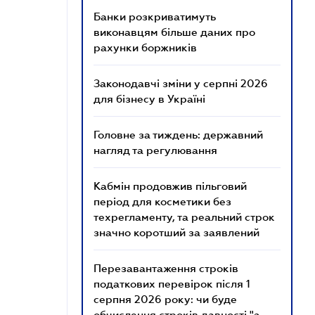
Банки розкриватимуть
виконавцям більше даних про
рахунки боржників
Законодавчі зміни у серпні 2026
для бізнесу в Україні
Головне за тиждень: державний
нагляд та регулювання
Кабмін продовжив пільговий
період для косметики без
техрегламенту, та реальний строк
значно коротший за заявлений
Перезавантаження строків
податкових перевірок після 1
серпня 2026 року: чи буде
обчислення строків давності "з