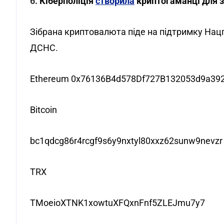
6.
Кіберполіція
створила
криптогаманці для з
Зібрана криптовалюта піде на підтримку Нац
ДСНС.
Ethereum 0x76136B4d578Df727B132053d9a39
Bitcoin
bc1qdcg86r4rcgf9s6y9nxtyl80xxz62sunw9nevzr
TRX
TMoeioXTNK1xowtuXFQxnFnf5ZLEJmu7y7