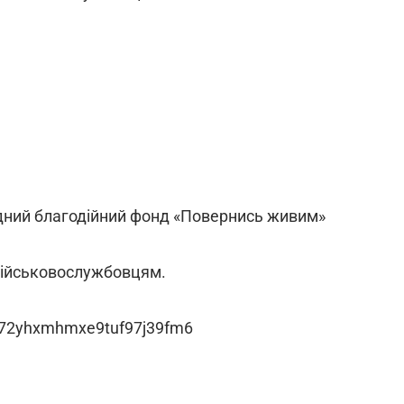
одний благодійний фонд «Повернись живим»
військовослужбовцям.
h672yhxmhmxe9tuf97j39fm6