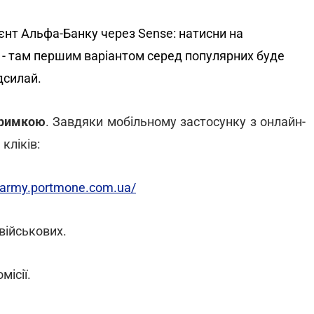
єнт Альфа-Банку через Sense: натисни на
 - там першим варіантом серед популярних буде
дсилай.
тримкою
. Завдяки мобільному застосунку з онлайн-
кліків:
/earmy.portmone.com.ua/
 військових.
ісії.