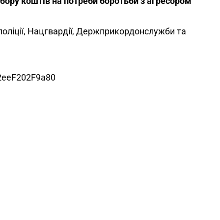
бору коштів на потреби боротьби з агресором
поліції, Нацгвардії, Держприкордонслужби та
2eeF202F9a80