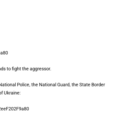
9a80
ds to fight the aggressor.
National Police, the National Guard, the State Border
f Ukraine:
2eeF202F9a80