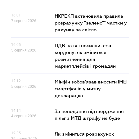
16.01
НКРЕКП встановила правила
7 серпня 2026
розрахунку "зеленої" частки у
рахунку за світло
16.05
ПДВ на всі посилки з-за
5 серпня 2026
кордону: як зміниться
розмитнення для
маркетплейсів і громадян
12.12
Мінфін зобов'язав вносити IMEI
5 серпня 2026
смартфонів у митну
декларацію
14.14
За неподання підтвердження
4 серпня 2026
пільг з МТД штрафу не буде
12.35
Як зміниться розрахунок
29 липня 2026