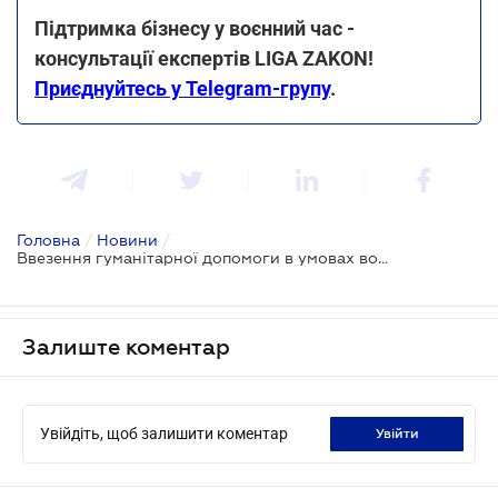
Підтримка бізнесу у воєнний час -
консультації експертів LIGA ZAKON!
Приєднуйтесь у Telegram-групу
.
Головна
/
Новини
/
Ввезення гуманітарної допомоги в умовах воєнного стану: роз'яснення Мінфіну
Залиште коментар
Увійдіть, щоб залишити коментар
увійти