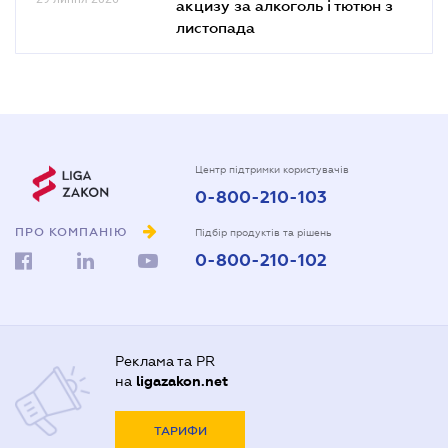
акцизу за алкоголь і тютюн з
листопада
Центр підтримки користувачів
0-800-210-103
ПРО КОМПАНІЮ
Підбір продуктів та рішень
0-800-210-102
Реклама та PR
на
ligazakon.net
ТАРИФИ