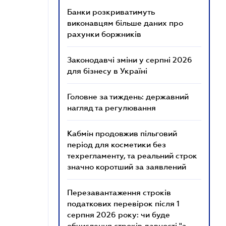
Банки розкриватимуть
виконавцям більше даних про
рахунки боржників
Законодавчі зміни у серпні 2026
для бізнесу в Україні
Головне за тиждень: державний
нагляд та регулювання
Кабмін продовжив пільговий
період для косметики без
техрегламенту, та реальний строк
значно коротший за заявлений
Перезавантаження строків
податкових перевірок після 1
серпня 2026 року: чи буде
обчислення строків давності "з