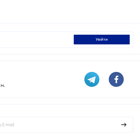
увійти
н.