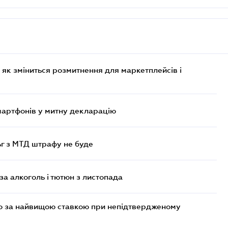
 як зміниться розмитнення для маркетплейсів і
смартфонів у митну декларацію
ьг з МТД штрафу не буде
за алкоголь і тютюн з листопада
то за найвищою ставкою при непідтвердженому