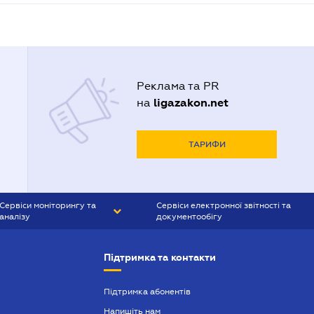
Реклама та PR
ligazakon.net
на
ТАРИФИ
Сервіси моніторингу та
Сервіси електронної звітності та
аналізу
документообігу
CONTR AGENT
Liga:REPORT
Підтримка та контакти
SMS-МАЯК
VERDICTUM
Підтримка абонентів
Напишіть нам
SEMANTRUM