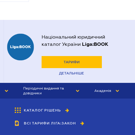
Національний юридичний
Liga:BOOK
каталог України
ТАРИФИ
ДЕТАЛЬНІШЕ
Періодичні видання та
Академія
довідники
ЮРИСТ&ЗАКОН
АКАДЕМІЯ ЛІГА:ЗАКОН
КАТАЛОГ РІШЕНЬ
БУХГАЛТЕР&ЗАКОН
ВСІ ТАРИФИ ЛІГА:ЗАКОН
ВІСНИК МСФЗ
ІНТЕРБУХ