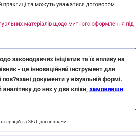
й практиці та можуть уважатися договором.
туальних матеріалів щодо митного оформлення під
до законодавчих ініціатив та їх впливу на
рівник - це інноваційний інструмент для
і пов?язані документи у візуальній формі.
аналітику до них у два кліки,
замовивши
Чи можливе здійснення імпортних операцій за ЗЕД-договорами без увезення товару?