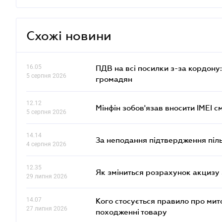
Схожі новини
16.05
ПДВ на всі посилки з-за кордону:
5 серпня 2026
громадян
12.12
Мінфін зобов'язав вносити IMEI 
5 серпня 2026
14.14
За неподання підтвердження піл
4 серпня 2026
12.35
Як зміниться розрахунок акцизу 
29 липня 2026
14.07
Кого стосується правило про ми
27 липня 2026
походженні товару