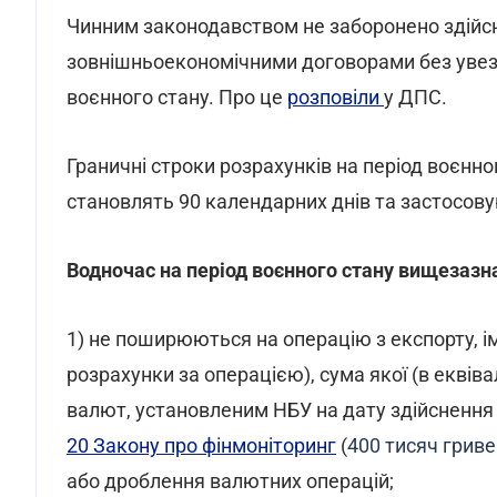
Чинним законодавством не заборонено здійсн
зовнішньоекономічними договорами без увезе
воєнного стану. Про це
розповіли
у ДПС.
Граничні строки розрахунків на період воєнно
становлять 90 календарних днів та застосовую
Водночас на період воєнного стану вищезазна
1) не поширюються на операцію з експорту, 
розрахунки за операцією), сума якої (в еквіва
валют, установленим НБУ на дату здійснення 
20 Закону про фінмоніторинг
(
400 тисяч грив
або дроблення валютних операцій;