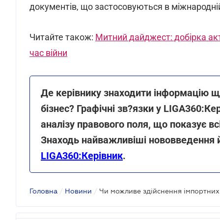
документів, що застосовуються в міжнародні
Читайте також:
Митний дайджест: добірка ак
час війни
Де керівнику знаходити інформацію що
бізнес? Графічні зв?язки у LIGA360:Ке
аналізу правового поля, що показує вс
Знаходь найважливіші нововведення й 
LIGA360:Керівник
.
Головна
/
Новини
/