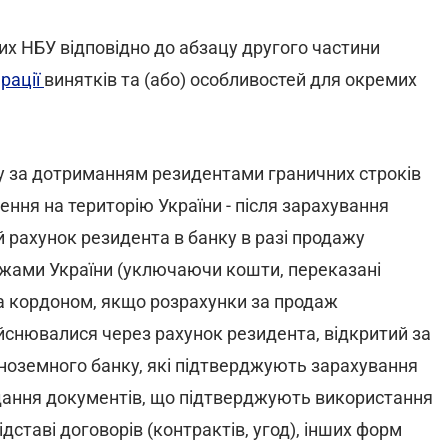
их НБУ відповідно до абзацу другого частини
ерації
винятків та (або) особливостей для окремих
у за дотриманням резидентами граничних строків
езення на територію України - після зарахування
 рахунок резидента в банку в разі продажу
межами України (уключаючи кошти, переказані
за кордоном, якщо розрахунки за продаж
йснювалися через рахунок резидента, відкритий за
ноземного банку, які підтверджують зарахування
одання документів, що підтверджують використання
дставі договорів (контрактів, угод), інших форм