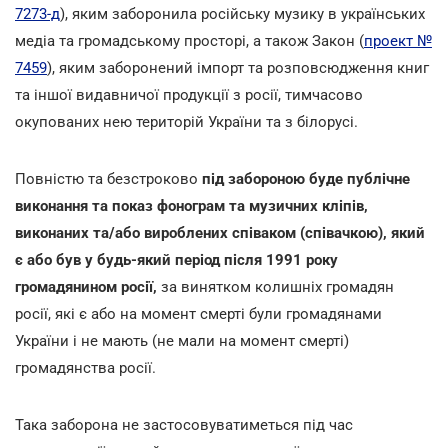
7273-д
), яким заборонила російську музику в українських
медіа та громадському просторі, а також Закон (
проект №
7459
), яким заборонений імпорт та розповсюдження книг
та іншої видавничої продукції з росії, тимчасово
окупованих нею територій України та з білорусі.
Повністю та безстроково
під забороною буде публічне
виконання та показ фонограм та музичних кліпів,
виконаних та/або вироблених співаком (співачкою), який
є або був у будь-який період після 1991 року
громадянином росії,
за винятком колишніх громадян
росії, які є або на момент смерті були громадянами
України і не мають (не мали на момент смерті)
громадянства росії.
Така заборона не застосовуватиметься під час