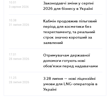
10.01
Законодавчі зміни у серпні
3 серпня 2026
2026 для бізнесу в Україні
10.38
Кабмін продовжив пільговий
31 липня 2026
період для косметики без
техрегламенту, та реальний
строк значно коротший за
заявлений
17.01
Отримувачам державної
28 липня 2026
допомоги готують нові
обов'язки перед надавачами
11.25
З 28 липня — нові ліцензійні
28 липня 2026
умови для LNG-операторів в
Україні