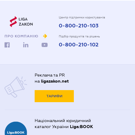
Центр підтримки користувачів
0-800-210-103
ПРО КОМПАНІЮ
Підбір продуктів та рішень
0-800-210-102
Реклама та PR
на
ligazakon.net
ТАРИФИ
Національний юридичний
каталог України
Liga:BOOK