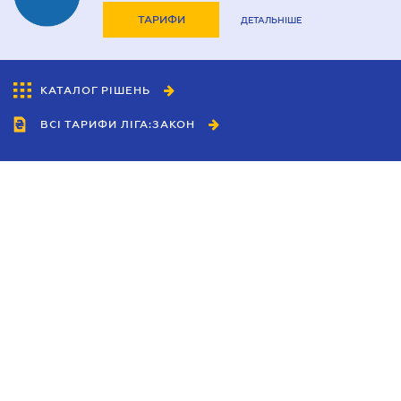
ТАРИФИ
ДЕТАЛЬНІШЕ
КАТАЛОГ РІШЕНЬ
ВСІ ТАРИФИ ЛІГА:ЗАКОН
Співробітництво
Агенти
Дилери
Політика конфіденційності
Умови використання сайту
Реклама
Блог
Новини компанії