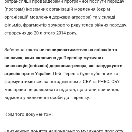
ретрансляції провайдерами програмної послуги передач
(програм) іноземних організацій мовлення (окрім
організацій мовлення держави-агресора) та у складі
фільмів, фрагментів звукового ряду телевізійних передач,
створених до 20 лютого 2014 року.
Заборона також
не поширюватиметься на співаків та
співачок, яких включено до Переліку музичних
виконавців (співаків) державиагресора, які засуджують
агресію проти України
. Цей Перелік буде публічним та
формуватиметься за погодженням з СБУ та РНБО. СБУ
має право не розкривати підстав, що стали причиною
відмови у включенні особи до Переліку.
Крім того документом:
- визначено поняття національного музичного продукту