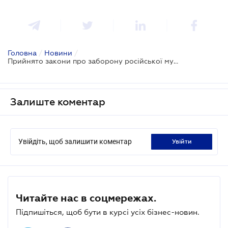
Головна
/
Новини
/
Прийнято закони про заборону російської музики та видавничої продукції з росії та білорусі
Залиште коментар
Увійдіть, щоб залишити коментар
увійти
Читайте нас в соцмережах.
Підпишіться, щоб бути в курсі усіх бізнес-новин.