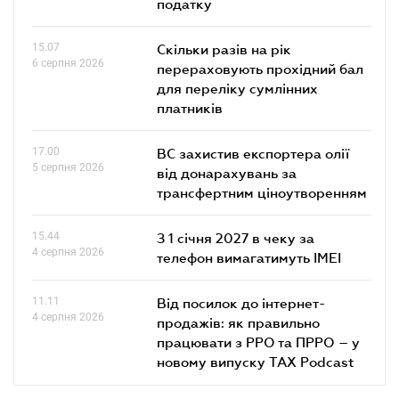
податку
15.07
Скільки разів на рік
6 серпня 2026
перераховують прохідний бал
для переліку сумлінних
платників
17.00
ВС захистив експортера олії
5 серпня 2026
від донарахувань за
трансфертним ціноутворенням
15.44
З 1 січня 2027 в чеку за
4 серпня 2026
телефон вимагатимуть IMEI
11.11
Від посилок до інтернет-
4 серпня 2026
продажів: як правильно
працювати з РРО та ПРРО – у
новому випуску TAX Podcast