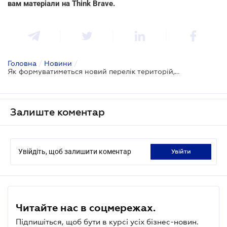
вам матеріали на Think Brave
.
Головна
/
Новини
/
Як формуватиметься новий перелік територій, на яких ведуться (велися) бойові дії для отримання податкових пільг
Залиште коментар
Увійдіть, щоб залишити коментар
увійти
Читайте нас в соцмережах.
Підпишіться, щоб бути в курсі усіх бізнес-новин.