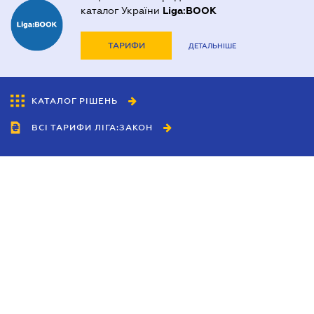
каталог України
Liga:BOOK
ТАРИФИ
ДЕТАЛЬНІШЕ
КАТАЛОГ РІШЕНЬ
ВСІ ТАРИФИ ЛІГА:ЗАКОН
Співробітництво
Агенти
Дилери
Політика конфіденційності
Умови використання сайту
Реклама
Блог