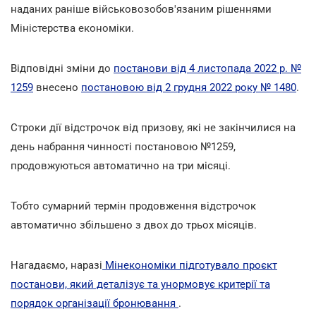
наданих раніше військовозобов'язаним рішеннями
Міністерства економіки.
Відповідні зміни до
постанови від 4 листопада 2022 р. №
1259
внесено
постановою від 2 грудня 2022 року № 1480
.
Строки дії відстрочок від призову, які не закінчилися на
день набрання чинності постановою №1259,
продовжуються автоматично на три місяці.
Тобто сумарний термін продовження відстрочок
автоматично збільшено з двох до трьох місяців.
Нагадаємо, наразі
Мінекономіки підготувало проєкт
постанови, який деталізує та унормовує критерії та
порядок організації бронювання
.