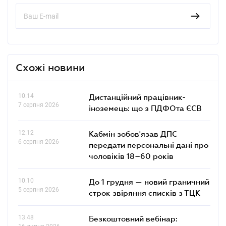
Схожі новини
10.14
Дистанційний працівник-
7 серпня 2026
іноземець: що з ПДФОта ЄСВ
12.12
Кабмін зобов'язав ДПС
6 серпня 2026
передати персональні дані про
чоловіків 18–60 років
10.10
До 1 грудня — новий граничний
5 серпня 2026
строк звіряння списків з ТЦК
13.48
Безкоштовний вебінар: