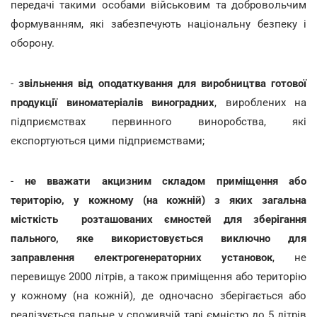
передачі такими особами військовим та добровольчим
формуванням, які забезпечують національну безпеку і
оборону.
-
звільнення від оподаткування для виробництва готової
продукції виноматеріалів виноградних
, вироблених на
підприємствах первинного виноробства, які
експортуються цими підприємствами;
-
не вважати акцизним складом приміщення або
територію, у кожному (на кожній) з яких загальна
місткість розташованих ємностей для зберігання
пального, яке використовується виключно для
заправлення електрогенераторних установок
, не
перевищує 2000 літрів, а також приміщення або територію
у кожному (на кожній), де одночасно зберігається або
реалізується пальне у споживчій тарі ємністю до 5 літрів