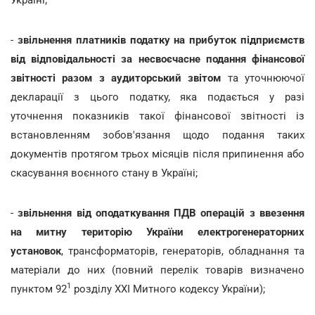
-
звільнення платників податку на прибуток підприємств
від відповідальності за несвоєчасне подання фінансової
звітності разом з аудиторський звітом
та уточнюючої
декларації з цього податку, яка подається у разі
уточнення показників такої фінансової звітності із
встановленням зобов'язання щодо подання таких
документів протягом трьох місяців після припинення або
скасування воєнного стану в Україні;
-
звільнення від оподаткування ПДВ операцій з ввезення
на митну територію України електрогенераторних
установок
, трансформаторів, генераторів, обладнання та
матеріали до них (повний перелік товарів визначено
1
пунктом 92
розділу XXI Митного кодексу України);