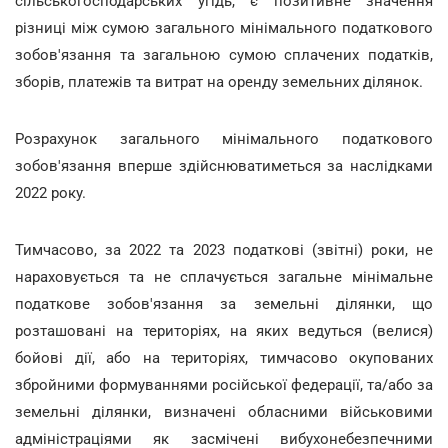
сільськогосподарських угідь, є позитивне значення
різниці між сумою загального мінімального податкового
зобов'язання та загальною сумою сплачених податків,
зборів, платежів та витрат на оренду земельних ділянок.
Розрахунок загального мінімального податкового
зобов'язання вперше здійснюватиметься за наслідками
2022 року.
Тимчасово, за 2022 та 2023 податкові (звітні) роки, не
нараховується та не сплачується загальне мінімальне
податкове зобов'язання за земельні ділянки, що
розташовані на територіях, на яких ведуться (велися)
бойові дії, або на територіях, тимчасово окупованих
збройними формуваннями російської федерації, та/або за
земельні ділянки, визначені обласними військовими
адміністраціями як засмічені вибухонебезпечними