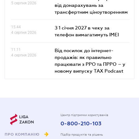
5 серпня 2026
від донарахувань за
трансфертним ціноутворенням
15.44
З 1 січня 2027 в чеку за
4 серпня 2026
телефон вимагатимуть IMEI
11.11
Від посилок до інтернет-
4 серпня 2026
продажів: як правильно
працювати з РРО та ПРРО – у
новому випуску TAX Podcast
Центр підтримки користувачів
0-800-210-103
ПРО КОМПАНІЮ
Підбір продуктів та рішень