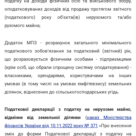
податку на доходи фізичних осіб та військового збору,
оподатковуваних доходів від продажу протягом звітного
(податкового) року об'єкта(ів) нерухомого та/або
рухомого майна;
Додаток МПЗ - розрахунок загального мінімального
податкового зобов'язання за податковий (звітний) рік,
що розраховується фізичним особами - підприємцями
(крім осіб, що обрали спрощену систему оподаткування) -
власниками, орендарями, користувачами на інших
умовах (в тому числі на умовах емфітевзису) земельних
ділянок, віднесених до сільськогосподарських угідь.
Податкової декларації з податку на нерухоме майно,
відмінне від земельної ділянки
(
наказ Міністерства
фінансів України від 10.11.2022 року № 371
«Про внесення
змін до форми Податкової декларації з податку на