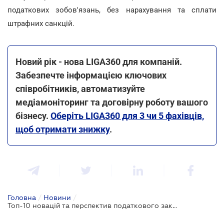
податкових зобов'язань, без нарахування та сплати
штрафних санкцій.
Новий рік - нова LIGA360 для компаній.
Забезпечте інформацією ключових
співробітників, автоматизуйте
медіамоніторинг та договірну роботу вашого
бізнесу.
Оберіть LIGA360 для 3 чи 5 фахівців,
щоб отримати знижку
.
Головна
/
Новини
/
Топ-10 новацій та перспектив податкового законодавства у 2023 році від ДПС