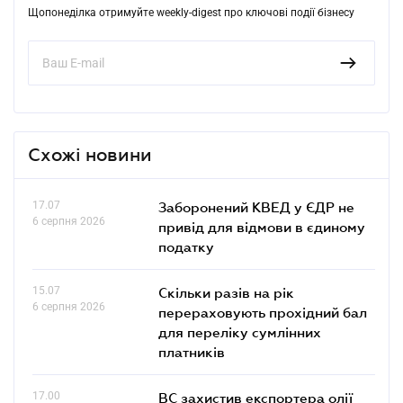
Щопонеділка отримуйте weekly-digest про ключові події бізнесу
Схожі новини
17.07
Заборонений КВЕД у ЄДР не
6 серпня 2026
привід для відмови в єдиному
податку
15.07
Скільки разів на рік
6 серпня 2026
перераховують прохідний бал
для переліку сумлінних
платників
17.00
ВС захистив експортера олії