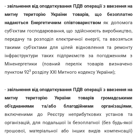
-
звільнення від оподаткування ПДВ операції з ввезення на
митну територію України товарів, що безоплатно
надаються Енергетичним співтовариством
як допомога
суб'єктам господарювання, що здійснюють виробництво,
передачу та розподіл електричної енергії, та ввозяться
такими суб'єктами для цілей відновлення та ремонту
інфраструктури таких підприємств за погодженням з
Міненергетики (повний перелік товарів визначено
3
пунктом 92
розділу XXI Митного кодексу України);
-
звільнення від оподаткування ПДВ операції з ввезення на
митну територію України товарів громадськими
об'єднаннями та/або благодійними організаціями
,
включеними до Реєстру неприбуткових установ та
організацій, для подальшої їх безоплатної (без будь-якої
грошової, матеріальної або інших видів компенсації)