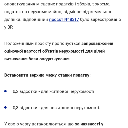
оподаткування місцевих податків і зборів, зокрема,
податок на нерухоме майно, відмінне від земельної
ділянки. Відповідний
проєкт № 8317
було зареєстровано
у ВР.
Положеннями проєкту пропонується
запровадження
оціночної вартості об'єктів нерухомості для цілей
визначення бази оподаткування
.
Встановити верхню межу ставки податку:
0,2 відсотки - для житлової нерухомості
0,3 відсотки - для нежитлової нерухомості.
У свою чергу встановлюється, що
за наявності у