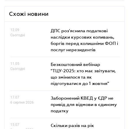
Схожі новини
12.09
ДПС роз'яснила податкові
Сьогодні
наслідки курсових коливань,
боргів перед колишніми ФОП і
послуг нерезидентів
11.05
Безкоштовний вебінар
Сьогодні
"ТЦУ-2025: хто має звітувати,
що змінилося та як
підготуватися до 1 жовтня"
17.07
Заборонений КВЕД у ЄДР не
6 серпня 2026
привід для відмови в єдиному
податку
15.07
Скільки разів на рік