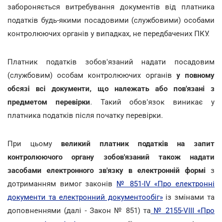
забороняється витребування документів від платника
податків будь-якими посадовими (службовими) особами
контролюючих органів у випадках, не передбачених ПКУ.
Платник податків зобов'язаний надати посадовим
(службовим) особам контролюючих органів
у повному
обсязі всі документи, що належать або пов'язані з
предметом перевірки
. Такий обов'язок виникає у
платника податків після початку перевірки.
При цьому
великий платник податків на запит
контролюючого органу зобов'язаний також надати
засобами електронного зв'язку в електронній формі
з
дотриманням вимог законів
№ 851-IV «Про електронні
документи та електронний документообіг»
із змінами та
доповненнями (далі - Закон № 851) та
№ 2155-VIII «Про