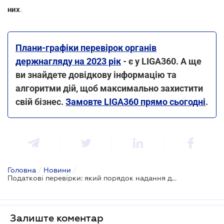
них
.
Плани-графіки перевірок органів
держнагляду на 2023 рік
- є у LIGA360. А ще
ви знайдете довідкову інформацію та
алгоритми дій, щоб максимально захистити
свій бізнес.
Замовте LIGA360 прямо сьогодні
.
Головна
/
Новини
/
Податкові перевірки: який порядок надання документів посадовим особам ДПС
Залиште коментар