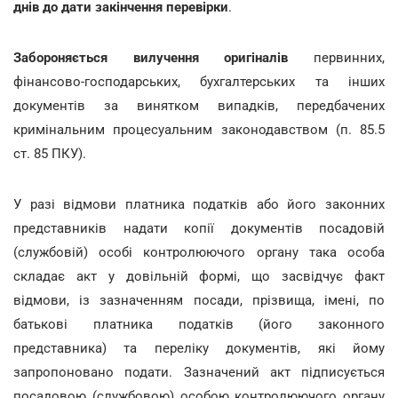
днів
до дати закінчення перевірки
.
Забороняється вилучення оригіналів
первинних,
фінансово-господарських, бухгалтерських та інших
документів за винятком випадків, передбачених
кримінальним процесуальним законодавством (п. 85.5
ст. 85 ПКУ).
У разі відмови платника податків або його законних
представників надати копії документів посадовій
(службовій) особі контролюючого органу така особа
складає акт у довільній формі, що засвідчує факт
відмови, із зазначенням посади, прізвища, імені, по
батькові платника податків (його законного
представника) та переліку документів, які йому
запропоновано подати. Зазначений акт підписується
посадовою (службовою) особою контролюючого органу