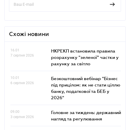
Схожі новини
16.01
НКРЕКП встановила правила
7 серпня 2026
розрахунку "зеленої" частки у
рахунку за світло
10.01
Безкоштовний вебінар "Бізнес
6 серпня 2026
під прицілом: як не стати ціллю
банку, податкової та БЕБ у
2026"
09.00
Головне за тиждень: державний
3 серпня 2026
нагляд та регулювання