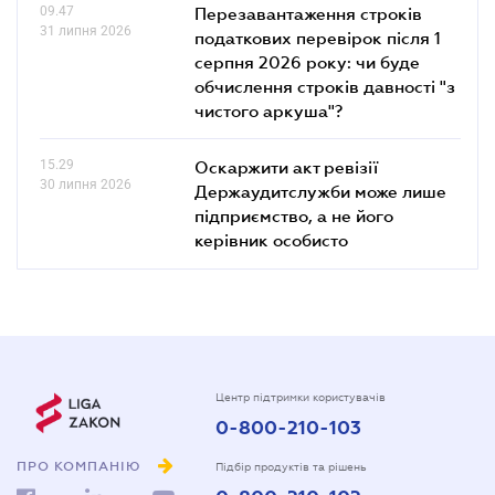
09.47
Перезавантаження строків
31 липня 2026
податкових перевірок після 1
серпня 2026 року: чи буде
обчислення строків давності "з
чистого аркуша"?
15.29
Оскаржити акт ревізії
30 липня 2026
Держаудитслужби може лише
підприємство, а не його
керівник особисто
Центр підтримки користувачів
0-800-210-103
ПРО КОМПАНІЮ
Підбір продуктів та рішень