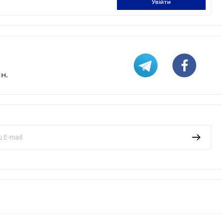
увійти
н.