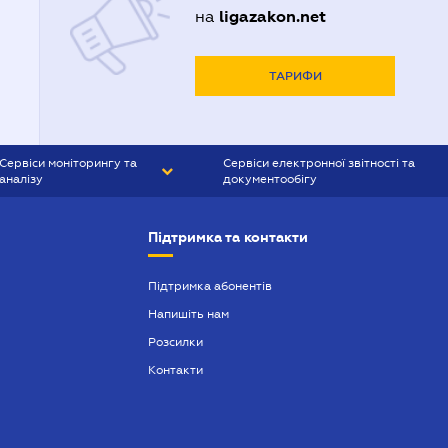
ligazakon.net
на
ТАРИФИ
Сервіси моніторингу та
Сервіси електронної звітності та
аналізу
документообігу
CONTR AGENT
Liga:REPORT
Підтримка та контакти
SMS-МАЯК
VERDICTUM
Підтримка абонентів
Напишіть нам
SEMANTRUM
Розсилки
SMS-МАЯК ІПОТЕКА
Контакти