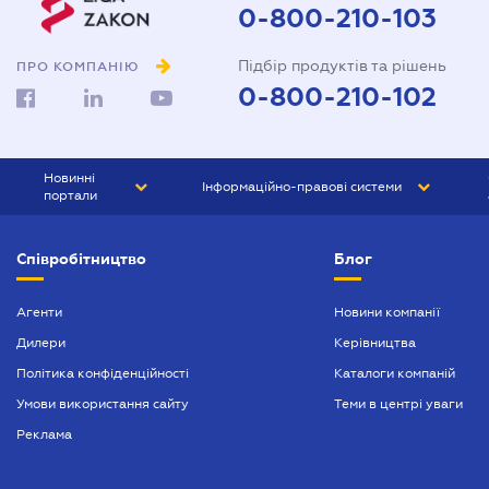
0-800-210-103
Підбір продуктів та рішень
ПРО КОМПАНІЮ
0-800-210-102
Новинні
Інформаційно-правові системи
портали
ЮРЛІГА
Право України
Співробітництво
Блог
БІЗНЕС
ГРАНД
БУХГАЛТЕР.ua
ПРАЙМ
Агенти
Новини компанії
Дилери
Керівництва
БУХГАЛТЕР ПРОФ
Політика конфіденційності
Каталоги компаній
ЮРИСТ ПРОФ
Умови використання сайту
Теми в центрі уваги
ЮРИСТ
Реклама
ПІДПРИЄМЕЦЬ