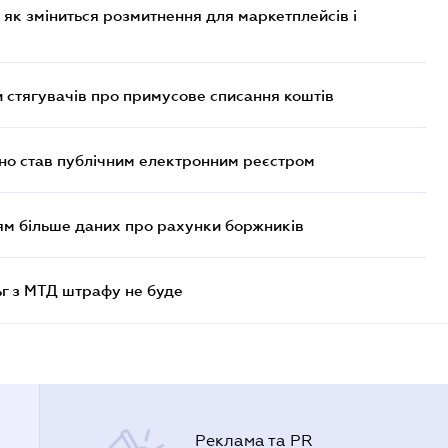
 як зміниться розмитнення для маркетплейсів і
 стягувачів про примусове списання коштів
йно став публічним електронним реєстром
м більше даних про рахунки боржників
ьг з МТД штрафу не буде
Реклама та PR