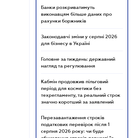
Банки розкриватимуть
виконавцям більше даних про
рахунки боржників
Законодавчі зміни у серпні 2026
для бізнесу в Україні
Головне за тиждень: державний
нагляд та регулювання
Кабмін продовжив пільговий
період для косметики без
техрегламенту, та реальний строк
значно коротший за заявлений
Перезавантаження строків
податкових перевірок після 1
серпня 2026 року: чи буде
обчислення строків давності "з