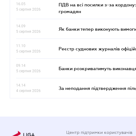
16.05
ПДВ на всі посилки з-за кордону:
5 серпня 2026
громадян
14.09
Як банки тепер виконують вимоги
5 серпня 2026
11.10
Реєстр суднових журналів офіці
5 серпня 2026
09.14
Банки розкриватимуть виконавця
5 серпня 2026
14.14
За неподання підтвердження піл
4 серпня 2026
Центр підтримки користувачів