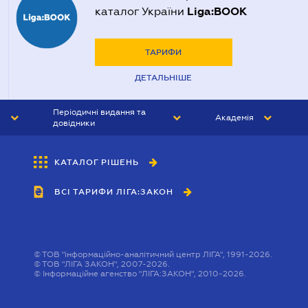
Liga:BOOK
каталог України
ТАРИФИ
ДЕТАЛЬНІШЕ
Періодичні видання та
Академія
довідники
ЮРИСТ&ЗАКОН
АКАДЕМІЯ ЛІГА:ЗАКОН
КАТАЛОГ РІШЕНЬ
БУХГАЛТЕР&ЗАКОН
ВСІ ТАРИФИ ЛІГА:ЗАКОН
ВІСНИК МСФЗ
ІНТЕРБУХ
ОСОБИСТИЙ ЕКСПЕРТ
©
ТОВ "інформаційно-аналітичний центр ЛІГА", 1991-2026.
©
ТОВ "ЛІГА ЗАКОН", 2007-2026.
©
Інформаційне агенство "ЛІГА:ЗАКОН", 2010-2026.