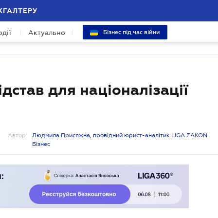
ХГАЛТЕРУ
одії
Актуально
Бізнес під час війни
дстав для націоналізації
Автор:
Людмила Присяжна, провідний юрист-аналітик LIGA ZAKON
Бізнес