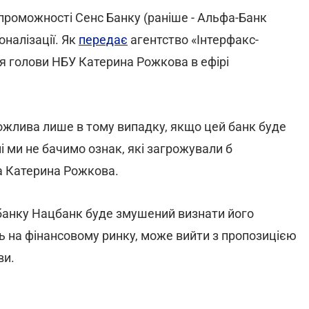
проможності Сенс Банку (раніше - Альфа-Банк
оналізації. Як
передає
агентство «Інтерфакс-
я голови НБУ Катерина Рожкова в ефірі
ожлива лише в тому випадку, якщо цей банк буде
і ми не бачимо ознак, які загрожували б
а Катерина Рожкова.
ті банку Нацбанк буде змушений визнати його
ь на фінансовому ринку, може вийти з пропозицією
ви.