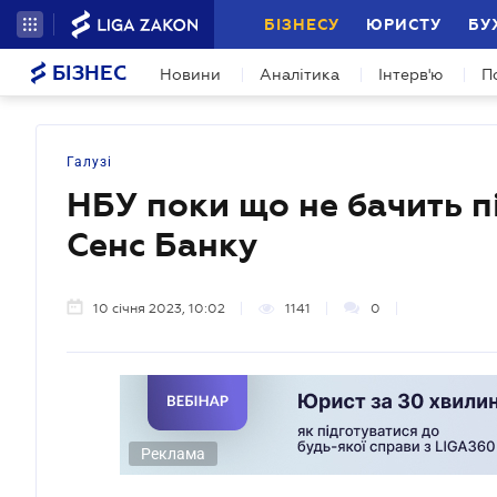
БІЗНЕСУ
ЮРИСТУ
БУ
БІЗНЕС
Новини
Аналітика
Інтерв'ю
П
Галузі
НБУ поки що не бачить пі
Сенс Банку
10 січня 2023, 10:02
1141
0
Реклама