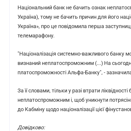
Національний банк не бачить ознак неплатос
Україна), тому не бачить причин для його наці
Україна», про це повідомила перша заступниц
телемарафону.
"Націоналізація системно-важливого банку м
визнаний неплатоспроможним (...) На сьогодн
платоспроможності Альфа-Банку", - зазначил
За її словами, тільки у разі втрати ліквіднос
неплатоспроможним і, щоб уникнути потрясін
до Кабміну щодо націоналізації цієї фінустано
Довідково: