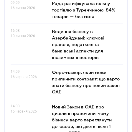
09.09
Рада ратифікувала вільну
16 липня 2026
торгівлю з Туреччиною: 84%
товарів — без мита
16.08
Ведення бізнесу в
10 липня 2026
Азербайджані: ключові
правові, податкові та
банківські аcпекти для
іноземних інвесторів
14.09
Форс-мажор, який може
16 червня 2026
припинити контракт: що варто
знати бізнесу про новий закон
ОАЕ
14.03
Новий Закон в ОАЕ про
15 червня 2026
цивільні правочини: чому
бізнесу варто переглянути
договори, які діють після 1