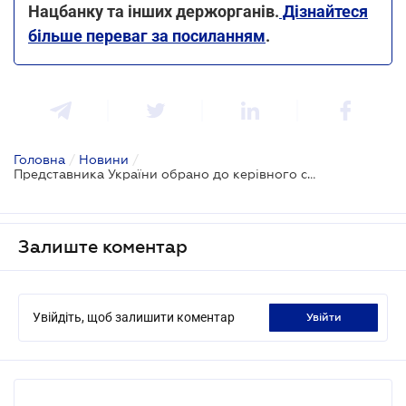
Нацбанку та інших держорганів.
Дізнайтеся
більше переваг за посиланням
.
Головна
/
Новини
/
Представника України обрано до керівного складу всесвітньої федерації торгових палат
Залиште коментар
Увійдіть, щоб залишити коментар
увійти