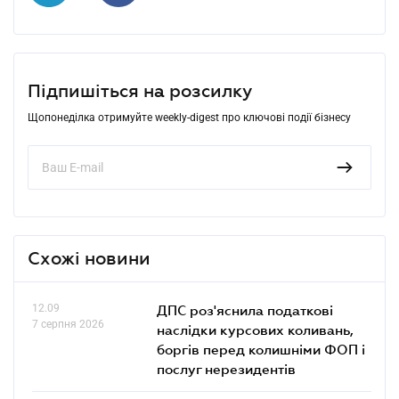
Підпишіться на розсилку
Щопонеділка отримуйте weekly-digest про ключові події бізнесу
Схожі новини
12.09
ДПС роз'яснила податкові
7 серпня 2026
наслідки курсових коливань,
боргів перед колишніми ФОП і
послуг нерезидентів