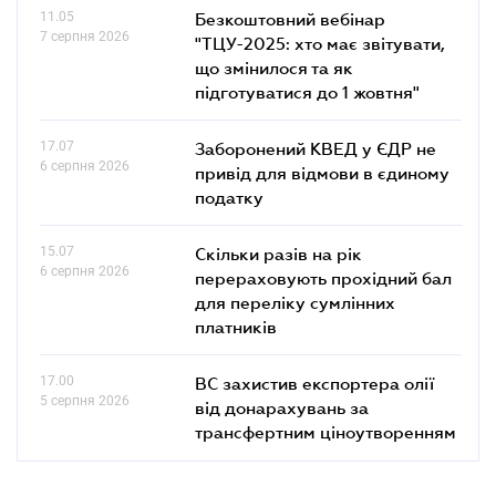
11.05
Безкоштовний вебінар
7 серпня 2026
"ТЦУ-2025: хто має звітувати,
що змінилося та як
підготуватися до 1 жовтня"
17.07
Заборонений КВЕД у ЄДР не
6 серпня 2026
привід для відмови в єдиному
податку
15.07
Скільки разів на рік
6 серпня 2026
перераховують прохідний бал
для переліку сумлінних
платників
17.00
ВС захистив експортера олії
5 серпня 2026
від донарахувань за
трансфертним ціноутворенням