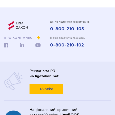
Центр підтримки користувачів
0-800-210-103
ПРО КОМПАНІЮ
Підбір продуктів та рішень
0-800-210-102
Реклама та PR
на
ligazakon.net
ТАРИФИ
Національний юридичний
каталог України
Liga:BOOK