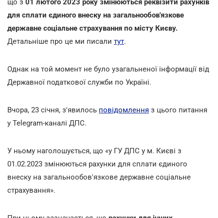
що з
01 лютого 2023 року
змінюються реквізити рахунків
для сплати єдиного внеску на загальнообов'язкове
державне соціальне страхування по місту Києву.
Детальніше про це ми писали
тут
.
Однак на той момент не було узагальненої інформації від
Державної податкової служби по Україні.
Вчора, 23 січня, з'явилось
повідомлення
з цього питання
у Telegram-каналі ДПС.
У ньому наголошується, що «у ГУ ДПС у м. Києві з
01.02.2023 змінюються рахунки для сплати єдиного
внеску на загальнообов'язкове державне соціальне
страхування».
При цьому зазначається, що
рахунки для інших