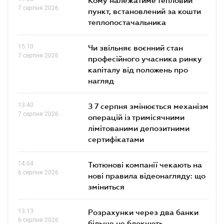
7 серпня 2026
пункт, встановлений за кошти
теплопостачальника
15.10
Чи звільняє воєнний стан
7 серпня 2026
професійного учасника ринку
капіталу від положень про
нагляд
13.40
З 7 серпня змінюється механізм
7 серпня 2026
операцій із тримісячними
лімітованими депозитними
сертифікатами
14.04
Тютюнові компанії чекають на
6 серпня 2026
нові правила відеонагляду: що
зміниться
13.13
Розрахунки через два банки
6 серпня 2026
більше не блокують