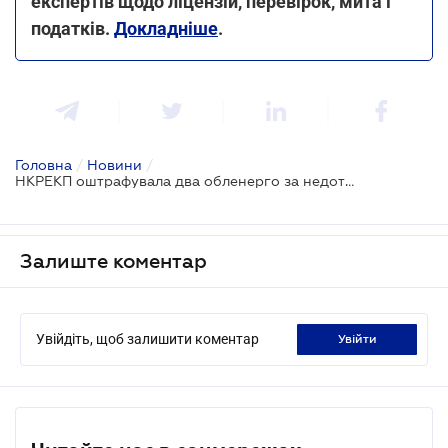
експертів щодо ліцензій, перевірок, мита і
податків.
Докладніше
.
Головна
/
Новини
/
НКРЕКП оштрафувала два обленерго за недотримання графіків відключень
Залиште коментар
Увійдіть, щоб залишити коментар
увійти