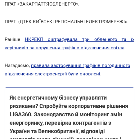
ПРАТ «ЗАКАРПАТТЯОБЛЕНЕРГО».
ПРАТ «ДТЕК КИЇВСЬКІ РЕГІОНАЛЬНІ ЕЛЕКТРОМЕРЕЖІ».
Раніше
НКРЕКП оштрафувала три обленерго та їх
керівників за порушення графіків відключення світла
.
Нагадаємо,
правила застосування графіків погодинного
відключення електроенергії були оновлені
.
Як енергетичному бізнесу управляти
ризиками? Спробуйте корпоративне рішення
LIGA360. Законодавство й моніторинг змін
енергоринку, перевірка контрагентів з
України та Великобританії, відповіді