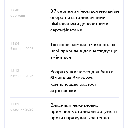
13.40
З 7 серпня змінюється механізм
Сьогодні
операцій із тримісячними
лімітованими депозитними
сертифікатами
14.04
Тютюнові компанії чекають на
6 серпня 2026
нові правила відеонагляду: що
зміниться
13.13
Розрахунки через два банки
6 серпня 2026
більше не блокують
компенсацію вартості
агротехніки
11.02
Власники нежитлових
6 серпня 2026
приміщень отримали аргумент
проти нарахувань за тепло