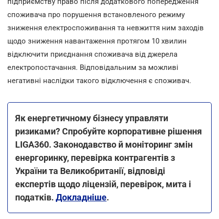
підприємству право після додаткового попередження
споживача про порушення встановленого режиму
зниження електроспоживання та невжиття ним заходів
щодо зниження навантаження протягом 10 хвилин
відключити приєднання споживача від джерела
електропостачання. Відповідальним за можливі
негативні наслідки такого відключення є споживач.
Як енергетичному бізнесу управляти
ризиками? Спробуйте корпоративне рішення
LIGA360. Законодавство й моніторинг змін
енергоринку, перевірка контрагентів з
України та Великобританії, відповіді
експертів щодо ліцензій, перевірок, мита і
податків.
Докладніше
.